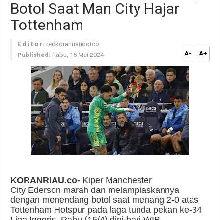
Botol Saat Man City Hajar
Tottenham
E d i t o r:
redkoranriaudotco
A-
A+
Published:
Rabu, 15 Mei 2024
KORANRIAU.co-
Kiper Manchester
City Ederson marah dan melampiaskannya
dengan menendang botol saat menang 2-0 atas
Tottenham Hotspur pada laga tunda pekan ke-34
Liga Inggris, Rabu (15/4) dini hari WIB.