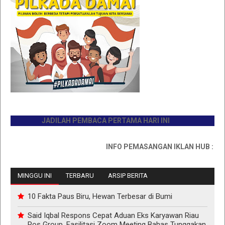
JADILAH PEMBACA PERTAMA HARI INI
INFO PEMASANGAN IKLAN HUB : 081176
MINGGU INI
TERBARU
ARSIP BERITA
10 Fakta Paus Biru, Hewan Terbesar di Bumi
Said Iqbal Respons Cepat Aduan Eks Karyawan Riau
Pos Group, Fasilitasi Zoom Meeting Bahas Tunggakan