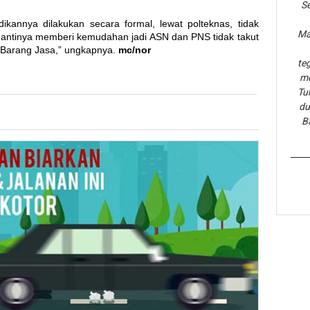
Se
ikannya dilakukan secara formal, lewat polteknas, tidak
Ma
 nantinya memberi kemudahan jadi ASN dan PNS tidak takut
 Barang Jasa,” ungkapnya.
mc/nor
te
me
Tu
du
B