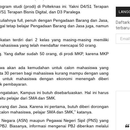
ram studi (prodi) di Polteknas ini. Yakni D4/S1 Terapan
1 Terapan Bisnis Digital, dan D3 Paralega
LANGG
kuliahnya full, penuh dengan Pengadaan Barang dan Jasa,
Daftar
legal tetap belajar Pengadaan Barang dan Jasa juga, namun
terbaru
atan terdiri dari 2 kelas yang masing-masing memiliki
 mahasiswa yang telah mendaftar mencapai 50 orang.
g. Yang daftar sudah 50 orang, di prodi MKP, karena MKP
hwa akan ada kemudahan untuk calon mahasiswa yang
ta 30 persen bagi mahasiswa kurang mampu dengan uang
an untuk mahasiswa dengan ekonomi menengah diberi
uk pembayaran.
gatakan, Kampus ini butuh disebarluaskan. Hal ini harus
itu pelajar dari SMA dan SMK.
rang dan Jasa. Karena ini pertama, butuh diberi dorongan
a calon mahasiswa, pelajar SMA dan SMK,” katanya.
il Negara (ASN) maupun Pegawai Negeri Sipil (PNS) yang
PBJ. Biasanya, informasi mengenai PBJ diberikan melalui