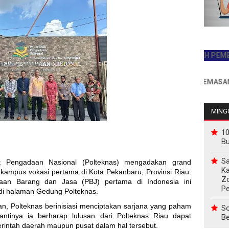
JADILAH PEMBACA PE
INFO PEMASANGAN IK
MINGG
10
B
Sa
ik Pengadaan Nasional (Polteknas) mengadakan grand
Ka
ampus vokasi pertama di Kota Pekanbaru, Provinsi Riau.
Z
an Barang dan Jasa (PBJ) pertama di Indonesia ini
P
 di halaman Gedung Polteknas.
an, Polteknas berinisiasi menciptakan sarjana yang paham
So
tinya ia berharap lulusan dari Polteknas Riau dapat
Be
ntah daerah maupun pusat dalam hal tersebut.