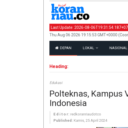
Last Update:
2026-08-06T19:31:54.187+07
Thu Aug 06 2026 19:15:53 GMT+0000 (Coor
DEPAN
LOKAL
NASIONA
Heading:
Edukasi
Polteknas, Kampus 
Indonesia
E d i t o r:
redkoranriaudotco
Published:
Kamis, 25 April 2024