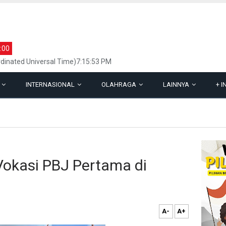
:00
dinated Universal Time)7:15:53 PM
L
INTERNASIONAL
OLAHRAGA
LAINNYA
+
I
Vokasi PBJ Pertama di
A-
A+