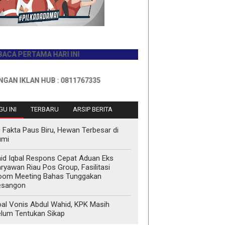
RTAMA HARI INI
LAN HUB : 0811767335
U INI
TERBARU
ARSIP BERITA
 Fakta Paus Biru, Hewan Terbesar di
umi
id Iqbal Respons Cepat Aduan Eks
ryawan Riau Pos Group, Fasilitasi
oom Meeting Bahas Tunggakan
esangon
al Vonis Abdul Wahid, KPK Masih
lum Tentukan Sikap