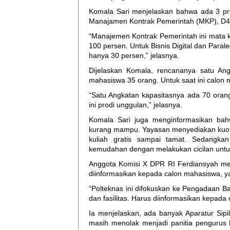
Komala Sari menjelaskan bahwa ada 3 prog
Manajamen Kontrak Pemerintah (MKP), D4/S
“Manajemen Kontrak Pemerintah ini mata 
100 persen. Untuk Bisnis Digital dan Para
hanya 30 persen,” jelasnya.
Dijelaskan Komala, rencananya satu Angk
mahasiswa 35 orang. Untuk saat ini calon
“Satu Angkatan kapasitasnya ada 70 oran
ini prodi unggulan,” jelasnya.
Komala Sari juga menginformasikan ba
kurang mampu. Yayasan menyediakan kuo
kuliah gratis sampai tamat. Sedangk
kemudahan dengan melakukan cicilan unt
Anggota Komisi X DPR RI Ferdiansyah men
diinformasikan kepada calon mahasiswa, ya
“Polteknas ini difokuskan ke Pengadaan Ba
dan fasilitas. Harus diinformasikan kepad
Ia menjelaskan, ada banyak Aparatur Sip
masih menolak menjadi panitia pengurus 