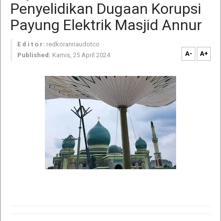
Penyelidikan Dugaan Korupsi
Payung Elektrik Masjid Annur
E d i t o r:
redkoranriaudotco
A-
A+
Published:
Kamis, 25 April 2024