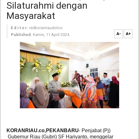
Silaturahmi dengan
Masyarakat
E d i t o r:
redkoranriaudotco
A-
A+
Published:
Kamis, 11 April 2024
KORANRIAU.co,PEKANBARU
- Penjabat (Pj)
Gubernur Riau (Gubri) SF Hariyanto, menggelar