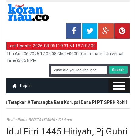
Last Update:
2026-08-06T19:31:54.187+07:00
Thu Aug 06 2026 17:05:08 GMT+0000 (Coordinated Universal
Time)5:05:8 PM
Depan
au Tetapkan 9 Tersangka Baru Korupsi Dana PI PT SPRH Rohil
P
Berita Riau
BERITA UTAMA
Edukasi
Idul Fitri 1445 Hiriyah, Pj Gubri