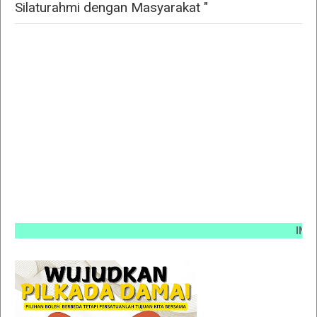
Silaturahmi dengan Masyarakat "
INFO PEM