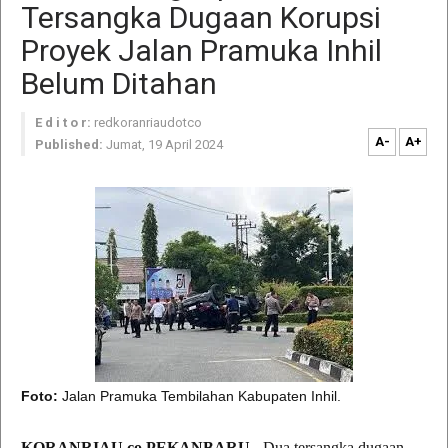
Tersangka Dugaan Korupsi
Proyek Jalan Pramuka Inhil
Belum Ditahan
E d i t o r:
redkoranriaudotco
A-
A+
Published:
Jumat, 19 April 2024
Foto:
Jalan Pramuka Tembilahan Kabupaten Inhil.
KORANRIAU.co,PEKANBARU
- Dua tersangka dugaan