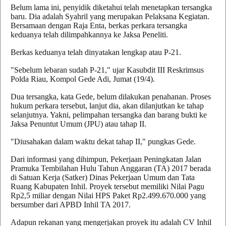
Belum lama ini, penyidik diketahui telah menetapkan tersangka
baru. Dia adalah Syahril yang merupakan Pelaksana Kegiatan.
Bersamaan dengan Raja Enta, berkas perkara tersangka
keduanya telah dilimpahkannya ke Jaksa Peneliti.
Berkas keduanya telah dinyatakan lengkap atau P-21.
"Sebelum lebaran sudah P-21," ujar Kasubdit III Reskrimsus
Polda Riau, Kompol Gede Adi, Jumat (19/4).
Dua tersangka, kata Gede, belum dilakukan penahanan. Proses
hukum perkara tersebut, lanjut dia, akan dilanjutkan ke tahap
selanjutnya. Yakni, pelimpahan tersangka dan barang bukti ke
Jaksa Penuntut Umum (JPU) atau tahap II.
"Diusahakan dalam waktu dekat tahap II," pungkas Gede.
Dari informasi yang dihimpun, Pekerjaan Peningkatan Jalan
Pramuka Tembilahan Hulu Tahun Anggaran (TA) 2017 berada
di Satuan Kerja (Satker) Dinas Pekerjaan Umum dan Tata
Ruang Kabupaten Inhil. Proyek tersebut memiliki Nilai Pagu
Rp2,5 miliar dengan Nilai HPS Paket Rp2.499.670.000 yang
bersumber dari APBD Inhil TA 2017.
Adapun rekanan yang mengerjakan proyek itu adalah CV Inhil