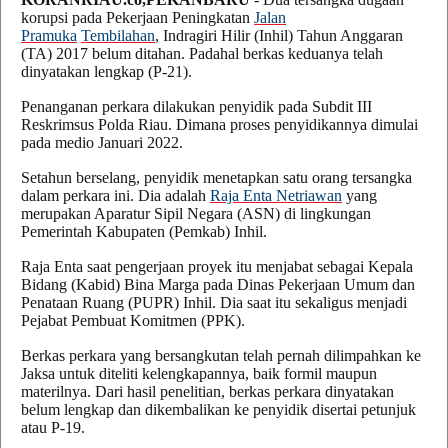
korupsi pada Pekerjaan Peningkatan
Jalan
Pramuka
Tembilahan
, Indragiri Hilir (Inhil) Tahun Anggaran
(TA) 2017 belum ditahan. Padahal berkas keduanya telah
dinyatakan lengkap (P-21).
Penanganan perkara dilakukan penyidik pada Subdit III
Reskrimsus Polda Riau. Dimana proses penyidikannya dimulai
pada medio Januari 2022.
Setahun berselang, penyidik menetapkan satu orang tersangka
dalam perkara ini. Dia adalah
Raja Enta Netriawan
yang
merupakan Aparatur Sipil Negara (ASN) di lingkungan
Pemerintah Kabupaten (Pemkab) Inhil.
Raja Enta saat pengerjaan proyek itu menjabat sebagai Kepala
Bidang (Kabid) Bina Marga pada Dinas Pekerjaan Umum dan
Penataan Ruang (PUPR) Inhil. Dia saat itu sekaligus menjadi
Pejabat Pembuat Komitmen (PPK).
Berkas perkara yang bersangkutan telah pernah dilimpahkan ke
Jaksa untuk diteliti kelengkapannya, baik formil maupun
materilnya. Dari hasil penelitian, berkas perkara dinyatakan
belum lengkap dan dikembalikan ke penyidik disertai petunjuk
atau P-19.