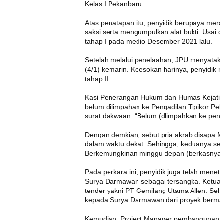
Kelas I Pekanbaru.
Atas penatapan itu, penyidik berupaya m
saksi serta mengumpulkan alat bukti. Usai
tahap I pada medio Desember 2021 lalu.
Setelah melalui penelaahan, JPU menyatak
(4/1) kemarin. Keesokan harinya, penyidik
tahap II.
Kasi Penerangan Hukum dan Humas Kejati
belum dilimpahan ke Pengadilan Tipikor P
surat dakwaan. “Belum (dlimpahkan ke peng
Dengan demkian, sebut pria akrab disapa 
dalam waktu dekat. Sehingga, keduanya se
Berkemungkinan minggu depan (berkasnya d
Pada perkara ini, penyidik juga telah mene
Surya Darmawan sebagai tersangka. Ketu
tender yakni PT Gemilang Utama Allen. Sel
kepada Surya Darmawan dari proyek berma
Kemudian, Project Manager pembangunan r