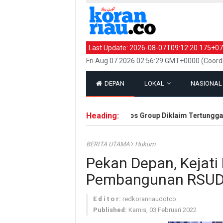
Last Update:
2026-08-07T09:12:20.175+07
Fri Aug 07 2026 02:56:29 GMT+0000 (Coord
DEPAN
LOKAL
NASIONA
Heading:
Hak Eks Karyawan Riau Pos Group Diklaim Tertunggak R
BERITA UTAMA
Hukum
Pekan Depan, Kejati
Pembangunan RSUD 
E d i t o r:
redkoranriaudotco
Published:
Kamis, 03 Februari 2022