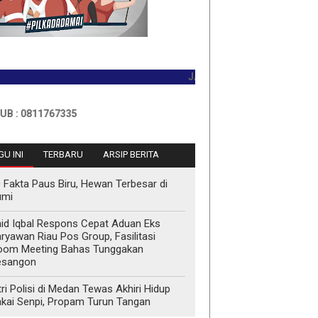
JADILAH PEMBACA PERTAMA HARI 
11767335
U INI
TERBARU
ARSIP BERITA
 Fakta Paus Biru, Hewan Terbesar di
umi
id Iqbal Respons Cepat Aduan Eks
ryawan Riau Pos Group, Fasilitasi
oom Meeting Bahas Tunggakan
esangon
tri Polisi di Medan Tewas Akhiri Hidup
kai Senpi, Propam Turun Tangan