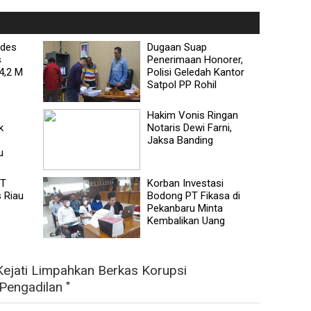
ades
Dugaan Suap
s
Penerimaan Honorer,
4,2 M
Polisi Geledah Kantor
Satpol PP Rohil
Hakim Vonis Ringan
k
Notaris Dewi Farni,
Jaksa Banding
u
PT
Korban Investasi
s Riau
Bodong PT Fikasa di
Pekanbaru Minta
Kembalikan Uang
ejati Limpahkan Berkas Korupsi
engadilan "