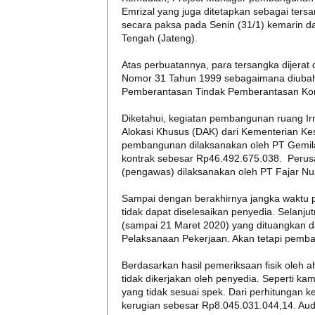
Emrizal yang juga ditetapkan sebagai tersa
secara paksa pada Senin (31/1) kemarin da
Tengah (Jateng).
Atas perbuatannya, para tersangka dijerat
Nomor 31 Tahun 1999 sebagaimana diubah
Pemberantasan Tindak Pemberantasan Korup
Diketahui, kegiatan pembangunan ruang Ir
Alokasi Khusus (DAK) dari Kementerian K
pembangunan dilaksanakan oleh PT Gemila
kontrak sebesar Rp46.492.675.038. Perus
(pengawas) dilaksanakan oleh PT Fajar Nu
Sampai dengan berakhirnya jangka waktu 
tidak dapat diselesaikan penyedia. Selanju
(sampai 21 Maret 2020) yang dituangkan 
Pelaksanaan Pekerjaan. Akan tetapi pemban
Berdasarkan hasil pemeriksaan fisik oleh ah
tidak dikerjakan oleh penyedia. Seperti ka
yang tidak sesuai spek. Dari perhitungan k
kerugian sebesar Rp8.045.031.044,14. Au