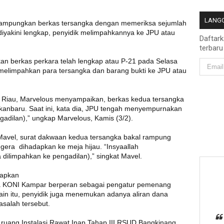
LANGG
erampungkan berkas tersangka dengan memeriksa sejumlah
 diyakini lengkap, penyidik melimpahkannya ke JPU atau
Daftar
terbaru
an berkas perkara telah lengkap atau P-21 pada Selasa
 melimpahkan para tersangka dan barang bukti ke JPU atau
 Riau, Marvelous menyampaikan, berkas kedua tersangka
ekanbaru. Saat ini, kata dia, JPU tengah menyempurnakan
adilan),” ungkap Marvelous, Kamis (3/2).
Mavel, surat dakwaan kedua tersangka bakal rampung
gera dihadapkan ke meja hijau. “Insyaallah
ilimpahkan ke pengadilan),” singkat Mavel.
tapkan
a KONI Kampar berperan sebagai pengatur pemenang
ain itu, penyidik juga menemukan adanya aliran dana
salah tersebut.
uang Instalasi Rawat Inap Tahap III RSUD Bangkinang,