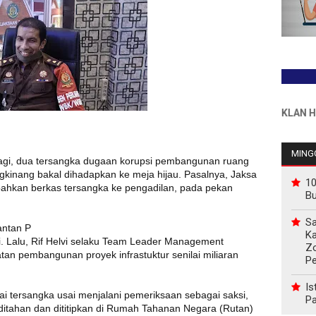
INFO PEMASANGAN IKLAN HUB : 08
MINGG
lagi, dua tersangka dugaan korupsi pembangunan ruang
ngkinang bakal dihadapkan ke meja hijau. Pasalnya, Jaksa
10
hkan berkas tersangka ke pengadilan, pada pekan
B
Sa
antan P
Ka
. Lalu, Rif Helvi selaku Team Leader Management
Z
an pembangunan proyek infrastuktur senilai miliaran
P
Is
i tersangka usai menjalani pemeriksaan sebagai saksi,
Pa
ditahan dan dititipkan di Rumah Tahanan Negara (Rutan)