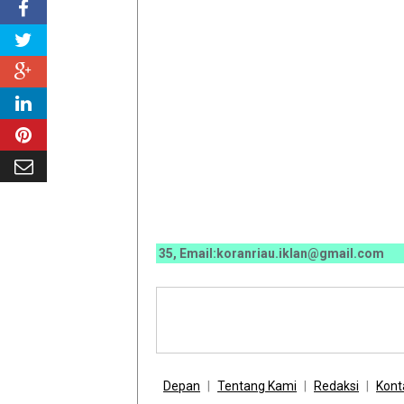
0070 / 0811 7673 35, Email:koranriau.iklan@gmail.com
Depan
Tentang Kami
Redaksi
Kont