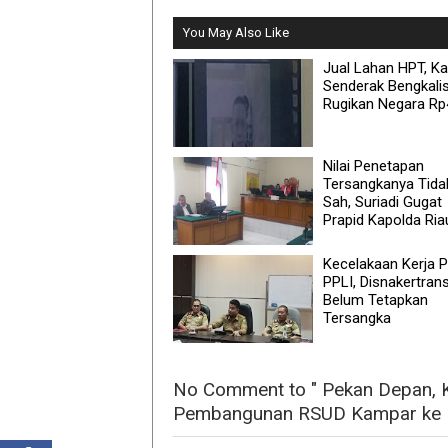
You May Also Like
Jual Lahan HPT, K
Senderak Bengkali
Rugikan Negara Rp
Nilai Penetapan
Tersangkanya Tida
Sah, Suriadi Gugat
Prapid Kapolda Ria
Kecelakaan Kerja 
PPLI, Disnakertran
Belum Tetapkan
Tersangka
No Comment to " Pekan Depan, K
Pembangunan RSUD Kampar ke P