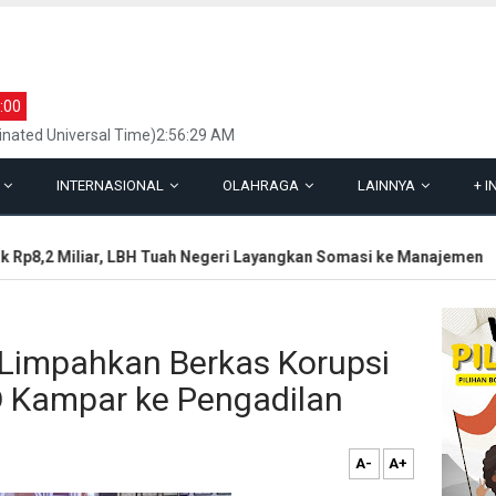
:00
inated Universal Time)2:56:29 AM
L
INTERNASIONAL
OLAHRAGA
LAINNYA
+
I
p8,2 Miliar, LBH Tuah Negeri Layangkan Somasi ke Manajemen
 Limpahkan Berkas Korupsi
Kampar ke Pengadilan
A-
A+