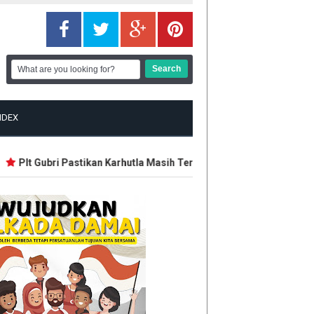
NDEX
Plt Gubri Pastikan Karhutla Masih Terkendali
Trump Ngamuk s