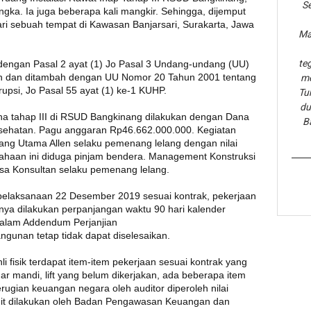
Se
ngka. Ia juga beberapa kali mangkir. Sehingga, dijemput
ri sebuah tempat di Kawasan Banjarsari, Surakarta, Jawa
Ma
te
 dengan Pasal 2 ayat (1) Jo Pasal 3 Undang-undang (UU)
 dan ditambah dengan UU Nomor 20 Tahun 2001 tentang
me
si, Jo Pasal 55 ayat (1) ke-1 KUHP.
Tu
du
na tahap III di RSUD Bangkinang dilakukan dengan Dana
B
esehatan. Pagu anggaran Rp46.662.000.000. Kegiatan
ng Utama Allen selaku pemenang lelang dengan nilai
ahaan ini diduga pinjam bendera. Management Konstruksi
sa Konsultan selaku pemenang lelang.
pelaksanaan 22 Desember 2019 sesuai kontrak, pekerjaan
tnya dilakukan perpanjangan waktu 90 hari kalender
dalam Addendum Perjanjian
gunan tetap tidak dapat diselesaikan.
li fisik terdapat item-item pekerjaan sesuai kontrak yang
mar mandi, lift yang belum dikerjakan, ada beberapa item
erugian keuangan negara oleh auditor diperoleh nilai
dit dilakukan oleh Badan Pengawasan Keuangan dan