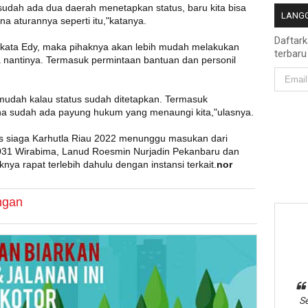
sudah ada dua daerah menetapkan status, baru kita bisa
LANGG
a aturannya seperti itu,"katanya.
Daftar
an kata Edy, maka pihaknya akan lebih mudah melakukan
terbaru
a nantinya. Termasuk permintaan bantuan dan personil
mudah kalau status sudah ditetapkan. Termasuk
na sudah ada payung hukum yang menaungi kita,"ulasnya.
 siaga Karhutla Riau 2022 menunggu masukan dari
em 031 Wirabima, Lanud Roesmin Nurjadin Pekanbaru dan
nya rapat terlebih dahulu dengan instansi terkait.
nor
ngan
Se