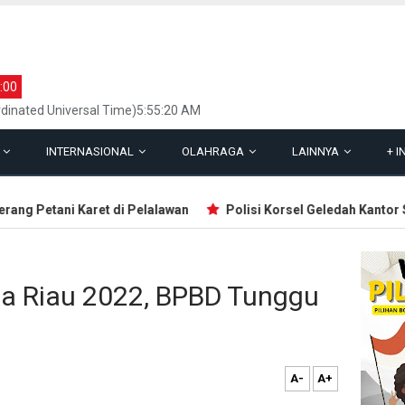
:00
dinated Universal Time)5:55:20 AM
L
INTERNASIONAL
OLAHRAGA
LAINNYA
+
I
ng Petani Karet di Pelalawan
Polisi Korsel Geledah Kantor Sta
la Riau 2022, BPBD Tunggu
A-
A+