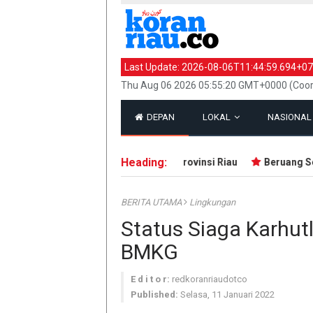
Last Update:
2026-08-06T11:44:59.694+07
Thu Aug 06 2026 05:55:20 GMT+0000 (Coor
DEPAN
LOKAL
NASIONA
Heading:
0 Bibit Pohon Sempena HUT ke-69 Provinsi Riau
Beruang Sera
BERITA UTAMA
Lingkungan
Status Siaga Karhut
BMKG
E d i t o r:
redkoranriaudotco
Published:
Selasa, 11 Januari 2022