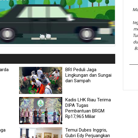
Ma
te
me
Tu
du
B
Garda
BRI Peduli Jaga
Lingkungan dan Sungai
dari Sampah
Kadis LHK Riau Terima
DIPA Tugas
Pembantuan BRGM
Rp17,965 Miliar
aga
Temui Dubes Inggris,
Gubri Edy Perjuangkan