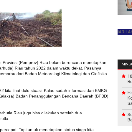
JADILAH PEM
h Provinsi (Pemprov) Riau belum berencana menetapkan
MINGG
arhutla) Riau tahun 2022 dalam waktu dekat. Pasalnya,
emarau dari Badan Meteorologi Klimatologi dan Giofisika
10
B
2 kita lihat dulu stuasi. Kalau sudah informasi dari BMKG
Ha
(Kalaksa) Badan Penanggulangan Bencana Daerah (BPBD)
Ko
Sa
rhutla Riau juga bisa dilakukan setelah dua
So
utla.
Be
dipercepat. Tapi untuk menetapkan status siaga kita