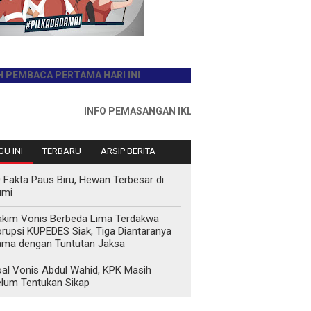
BACA PERTAMA HARI INI
INFO PEMASANGAN IKLAN HUB : 0811767335
U INI
TERBARU
ARSIP BERITA
 Fakta Paus Biru, Hewan Terbesar di
umi
kim Vonis Berbeda Lima Terdakwa
rupsi KUPEDES Siak, Tiga Diantaranya
ma dengan Tuntutan Jaksa
al Vonis Abdul Wahid, KPK Masih
lum Tentukan Sikap