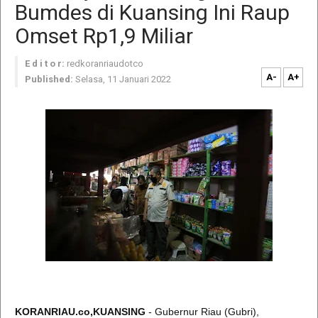
Bumdes di Kuansing Ini Raup
Omset Rp1,9 Miliar
E d i t o r:
redkoranriaudotco
A-
A+
Published:
Selasa, 11 Januari 2022
KORANRIAU.co,KUANSING
- Gubernur Riau (Gubri),