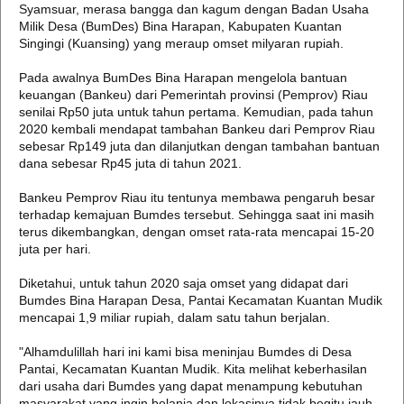
Syamsuar, merasa bangga dan kagum dengan Badan Usaha
Milik Desa (BumDes) Bina Harapan, Kabupaten Kuantan
Singingi (Kuansing) yang meraup omset milyaran rupiah.
Pada awalnya BumDes Bina Harapan mengelola bantuan
keuangan (Bankeu) dari Pemerintah provinsi (Pemprov) Riau
senilai Rp50 juta untuk tahun pertama. Kemudian, pada tahun
2020 kembali mendapat tambahan Bankeu dari Pemprov Riau
sebesar Rp149 juta dan dilanjutkan dengan tambahan bantuan
dana sebesar Rp45 juta di tahun 2021.
Bankeu Pemprov Riau itu tentunya membawa pengaruh besar
terhadap kemajuan Bumdes tersebut. Sehingga saat ini masih
terus dikembangkan, dengan omset rata-rata mencapai 15-20
juta per hari.
Diketahui, untuk tahun 2020 saja omset yang didapat dari
Bumdes Bina Harapan Desa, Pantai Kecamatan Kuantan Mudik
mencapai 1,9 miliar rupiah, dalam satu tahun berjalan.
"Alhamdulillah hari ini kami bisa meninjau Bumdes di Desa
Pantai, Kecamatan Kuantan Mudik. Kita melihat keberhasilan
dari usaha dari Bumdes yang dapat menampung kebutuhan
masyarakat yang ingin belanja dan lokasinya tidak begitu jauh