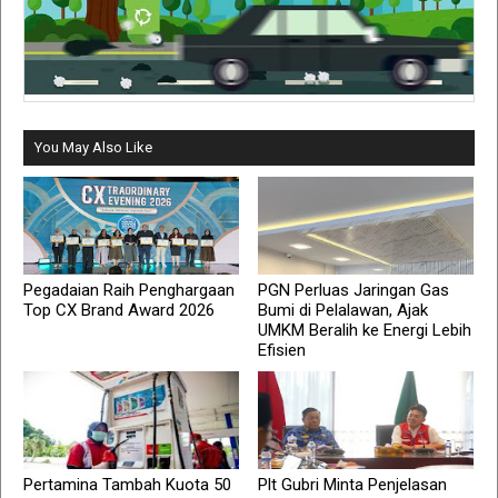
You May Also Like
Pegadaian Raih Penghargaan
PGN Perluas Jaringan Gas
Top CX Brand Award 2026
Bumi di Pelalawan, Ajak
UMKM Beralih ke Energi Lebih
Efisien
Pertamina Tambah Kuota 50
Plt Gubri Minta Penjelasan