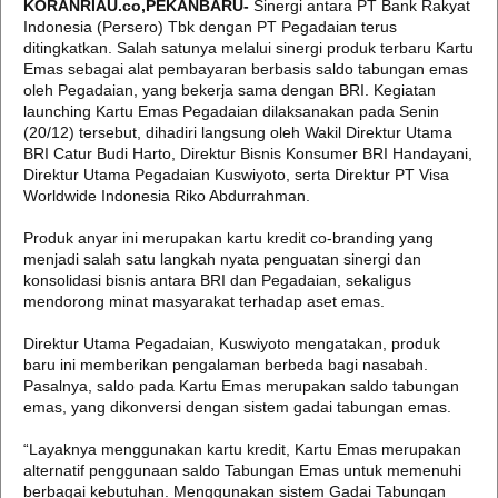
KORANRIAU.co,PEKANBARU-
Sinergi antara PT Bank Rakyat
Indonesia (Persero) Tbk dengan PT Pegadaian terus
ditingkatkan. Salah satunya melalui sinergi produk terbaru Kartu
Emas sebagai alat pembayaran berbasis saldo tabungan emas
oleh Pegadaian, yang bekerja sama dengan BRI. Kegiatan
launching Kartu Emas Pegadaian dilaksanakan pada Senin
(20/12) tersebut, dihadiri langsung oleh Wakil Direktur Utama
BRI Catur Budi Harto, Direktur Bisnis Konsumer BRI Handayani,
Direktur Utama Pegadaian Kuswiyoto, serta Direktur PT Visa
Worldwide Indonesia Riko Abdurrahman.
Produk anyar ini merupakan kartu kredit co-branding yang
menjadi salah satu langkah nyata penguatan sinergi dan
konsolidasi bisnis antara BRI dan Pegadaian, sekaligus
mendorong minat masyarakat terhadap aset emas.
Direktur Utama Pegadaian, Kuswiyoto mengatakan, produk
baru ini memberikan pengalaman berbeda bagi nasabah.
Pasalnya, saldo pada Kartu Emas merupakan saldo tabungan
emas, yang dikonversi dengan sistem gadai tabungan emas.
“Layaknya menggunakan kartu kredit, Kartu Emas merupakan
alternatif penggunaan saldo Tabungan Emas untuk memenuhi
berbagai kebutuhan. Menggunakan sistem Gadai Tabungan