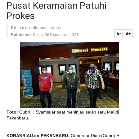
Pusat Keramaian Patuhi
Prokes
E d i t o r:
redkoranriaudotco
A-
A+
Published:
Senin, 06 Desember 2021
Foto:
Gubri H Syamsuar saat meninjau salah satu Mal di
Pekanbaru.
KORANRIAU.co,PEKANBARU-
Gubernur Riau (Gubri) H