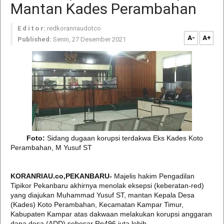
Mantan Kades Perambahan
E d i t o r:
redkoranriaudotco
A-
A+
Published:
Senin, 27 Desember 2021
Foto:
Sidang dugaan korupsi terdakwa Eks Kades Koto
Perambahan, M Yusuf ST
KORANRIAU.co,PEKANBARU-
Majelis hakim Pengadilan
Tipikor Pekanbaru akhirnya menolak eksepsi (keberatan-red)
yang diajukan Muhammad Yusuf ST, mantan Kepala Desa
(Kades) Koto Perambahan, Kecamatan Kampar Timur,
Kabupaten Kampar atas dakwaan melakukan korupsi anggaran
dana desa (ADD) sebesar Rp496 juta lebih.