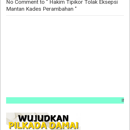
No Comment to " Hakim Tipikor Tolak Eksepsi
Mantan Kades Perambahan "
INFO PEM