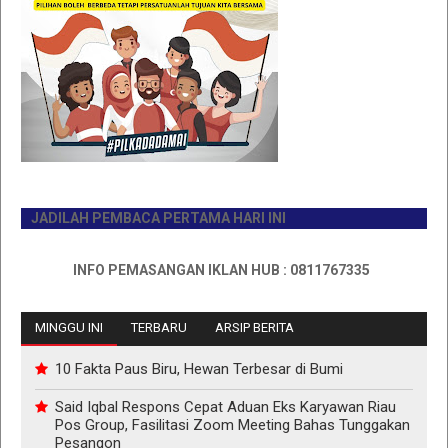
JADILAH PEMBACA PERTAMA HARI INI
INFO PEMASANGAN IKLAN HUB : 0811767335
MINGGU INI
TERBARU
ARSIP BERITA
10 Fakta Paus Biru, Hewan Terbesar di Bumi
Said Iqbal Respons Cepat Aduan Eks Karyawan Riau
Pos Group, Fasilitasi Zoom Meeting Bahas Tunggakan
Pesangon