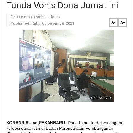
Tunda Vonis Dona Jumat Ini
E d i t o r:
redkoranriaudotco
A-
A+
Published:
Rabu, 08 Desember 2021
KORANRIAU.co,PEKANBARU
- Dona Fitria, terdakwa dugaan
korupsi dana rutin di Badan Perencanaan Pembangunan