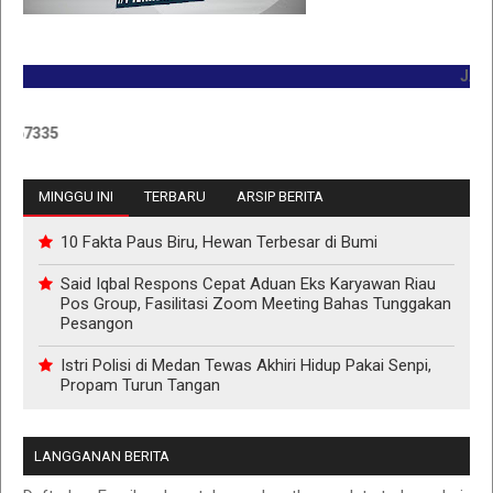
JADILAH
335
MINGGU INI
TERBARU
ARSIP BERITA
10 Fakta Paus Biru, Hewan Terbesar di Bumi
Said Iqbal Respons Cepat Aduan Eks Karyawan Riau
Pos Group, Fasilitasi Zoom Meeting Bahas Tunggakan
Pesangon
Istri Polisi di Medan Tewas Akhiri Hidup Pakai Senpi,
Propam Turun Tangan
LANGGANAN BERITA