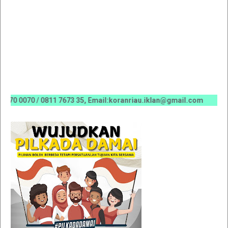
070 / 0811 7673 35, Email:koranriau.iklan@gmail.com