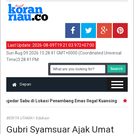
Last Update:
2026-08-09T19:21:03.972+07:00
Sun Aug 09 2026 15:28:41 GMT+0000 (Coordinated Universal
Time)3:28:41 PM
Depan
ngedar Sabu di Lokasi Penambang Emas Ilegal Kuansing
Pemu
BERITA UTAMA
Edukasi
Gubri Syamsuar Ajak Umat