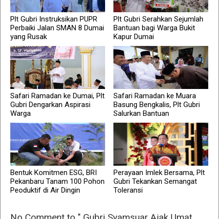
Plt Gubri Instruksikan PUPR
Plt Gubri Serahkan Sejumlah
Perbaiki Jalan SMAN 8 Dumai
Bantuan bagi Warga Bukit
yang Rusak
Kapur Dumai
Safari Ramadan ke Dumai, Plt
Safari Ramadan ke Muara
Gubri Dengarkan Aspirasi
Basung Bengkalis, Plt Gubri
Warga
Salurkan Bantuan
Bentuk Komitmen ESG, BRI
Perayaan Imlek Bersama, Plt
Pekanbaru Tanam 100 Pohon
Gubri Tekankan Semangat
Peoduktif di Air Dingin
Toleransi
No Comment to " Gubri Syamsuar Ajak Umat