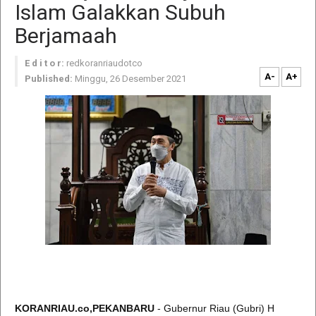
Islam Galakkan Subuh
Berjamaah
E d i t o r:
redkoranriaudotco
A-
A+
Published:
Minggu, 26 Desember 2021
KORANRIAU.co,PEKANBARU
- Gubernur Riau (Gubri) H