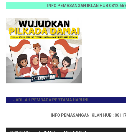
INFO PEMASANGAN IKLAN HUB 0812 6670 0070 / 0
JADILAH PEMBACA PERTAMA HARI INI
INFO PEMASANGAN IKLAN HUB : 0811767335