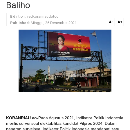
Baliho
E d i t o r:
redkoranriaudotco
A-
A+
Published:
Minggu, 26 Desember 2021
KORANRIAU.co-
Pada Agustus 2021, Indikator Politik Indonesia
merilis survei soal elektabilitas kandidat Pilpres 2024. Dalam
paparan surveinya, Indikator Politik Indonesia mendapati satu