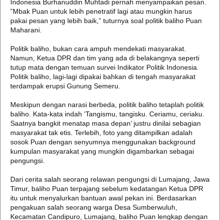
Indonesia Burhanuddin Muhtadi pernah menyampaikan pesan.
”Mbak Puan untuk lebih penetratif lagi atau mungkin harus
pakai pesan yang lebih baik,” tuturnya soal politik baliho Puan
Maharani.
Politik baliho, bukan cara ampuh mendekati masyarakat.
Namun, Ketua DPR dan tim yang ada di belakangnya seperti
tutup mata dengan temuan survei Indikator Politik Indonesia.
Politik baliho, lagi-lagi dipakai bahkan di tengah masyarakat
terdampak erupsi Gunung Semeru.
Meskipun dengan narasi berbeda, politik baliho tetaplah politik
baliho. Kata-kata indah ‘Tangismu, tangisku. Ceriamu, ceriaku.
Saatnya bangkit menatap masa depan’ justru dinilai sebagian
masyarakat tak etis. Terlebih, foto yang ditampilkan adalah
sosok Puan dengan senyumnya menggunakan background
kumpulan masyarakat yang mungkin digambarkan sebagai
pengungsi.
Dari cerita salah seorang relawan pengungsi di Lumajang, Jawa
Timur, baliho Puan terpajang sebelum kedatangan Ketua DPR
itu untuk menyalurkan bantuan awal pekan ini. Berdasarkan
pengakuan salah seorang warga Desa Sumberwuluh,
Kecamatan Candipuro, Lumajang, baliho Puan lengkap dengan