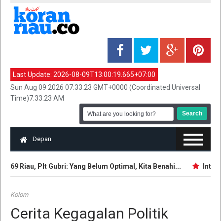
Last Update:
2026-08-09T13:00:19.665+07:00
Sun Aug 09 2026 07:33:23 GMT+0000 (Coordinated Universal
Time)7:33:23 AM
Depan
69 Riau, Plt Gubri: Yang Belum Optimal, Kita Benahi...
Intelije
Kolom
Cerita Kegagalan Politik