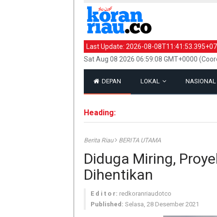
Last Update:
2026-08-08T11:41:53.395+07
Sat Aug 08 2026 06:59:08 GMT+0000 (Coord
DEPAN
LOKAL
NASIONA
Heading:
Berita Riau
BERITA UTAMA
Diduga Miring, Proy
Dihentikan
E d i t o r:
redkoranriaudotco
Published:
Selasa, 28 Desember 2021