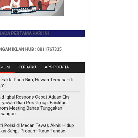
RTAMA HARI INI
LAN HUB : 0811767335
U INI
TERBARU
ARSIP BERITA
 Fakta Paus Biru, Hewan Terbesar di
umi
id Iqbal Respons Cepat Aduan Eks
ryawan Riau Pos Group, Fasilitasi
oom Meeting Bahas Tunggakan
esangon
tri Polisi di Medan Tewas Akhiri Hidup
kai Senpi, Propam Turun Tangan