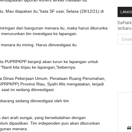
dapatkan laporan konkrit terkait masalah itu.
. Mau diapakan itu,"kata SF usai, Selasa (28/12/21) di
LANGG
Daftar
iringan dari bangunan menara itu, maka harus diturunka
terbaru
k menurunkan tim investigasi ke lapangan.
enara itu miring. Harus diinvestigasi itu
adis PUPRPKPP berjanji akan turun ke lapangan untuk
"Nanti kita tinjau ke lapangan,"bebernya.
arya Dinas Pekerjaan Umum, Penataan Ruang Perumahan,
PKPP) Provinsi Riau, Syafri Afis mengatakan, terjadi
aat ini sedang diinvestigasi.
karang sedang diinvestigasi oleh tim
s dari arah sungai, yang bersebalahan dengan
um dipastikan. Tim independen pun akan diturunkan
gunan menara.