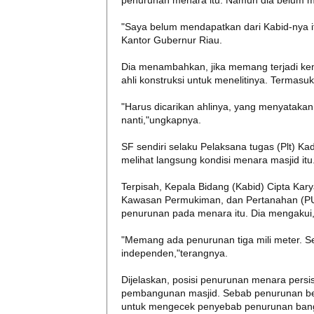
penurunan menara itu. Namun dia belum men
"Saya belum mendapatkan dari Kabid-nya itu
Kantor Gubernur Riau.
Dia menambahkan, jika memang terjadi kem
ahli konstruksi untuk menelitinya. Termasu
"Harus dicarikan ahlinya, yang menyatakan m
nanti,"ungkapnya.
SF sendiri selaku Pelaksana tugas (Plt) K
melihat langsung kondisi menara masjid itu.
Terpisah, Kepala Bidang (Kabid) Cipta K
Kawasan Permukiman, dan Pertanahan (PUPR
penurunan pada menara itu. Dia mengakui, s
"Memang ada penurunan tiga mili meter. Se
independen,"terangnya.
Dijelaskan, posisi penurunan menara persi
pembangunan masjid. Sebab penurunan bel
untuk mengecek penyebab penurunan ban