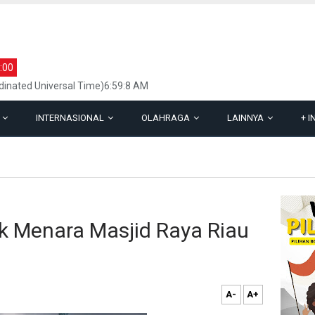
:00
inated Universal Time)6:59:8 AM
L
INTERNASIONAL
OLAHRAGA
LAINNYA
+
I
ek Menara Masjid Raya Riau
A-
A+