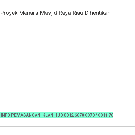
 Proyek Menara Masjid Raya Riau Dihentikan
EMASANGAN IKLAN HUB 0812 6670 0070 / 0811 7673 35, Email:kora