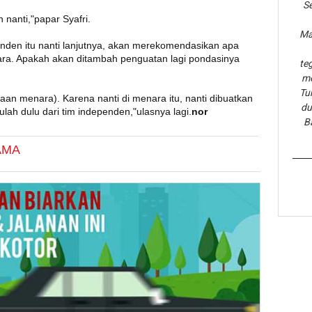
Se
n nanti,"papar Syafri.
Ma
enden itu nanti lanjutnya, akan merekomendasikan apa
ara. Apakah akan ditambah penguatan lagi pondasinya
te
me
Tu
aan menara). Karena nanti di menara itu, nanti dibuatkan
du
gulah dulu dari tim independen,"ulasnya lagi.
nor
B
AMA