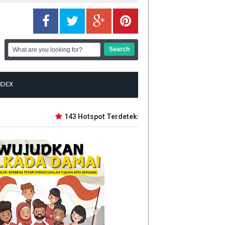
NDEX
143 Hotspot Terdeteksi di Riau, Rohil Terbanyak