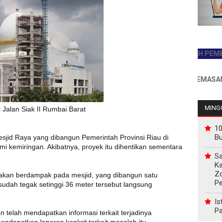
JADILAH PEMBACA PE
INFO PEMASANGAN IK
MINGG
 Jalan Siak II Rumbai Barat
10
B
jid Raya yang dibangun Pemerintah Provinsi Riau di
mi kemiringan. Akibatnya, proyek itu dihentikan sementara
Sa
Ka
Z
, akan berdampak pada mesjid, yang dibangun satu
P
sudah tegak setinggi 36 meter tersebut langsung
Is
Pa
telah mendapatkan informasi terkait terjadinya