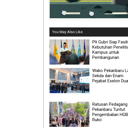
You May Also Like
Plt Gubri Siap Fasili
Kebutuhan Peneliti
Kampus untuk
Pembangunan
Wako Pekanbaru La
Sekda dan Enam
Pejabat Eselon Du
Ratusan Pedagang
Pekanbaru Tuntut
Pengembalian HGB
Ruko