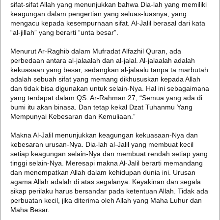
sifat-sifat Allah yang menunjukkan bahwa Dia-lah yang memiliki
keagungan dalam pengertian yang seluas-luasnya, yang
mengacu kepada kesempurnaan sifat. Al-Jalil berasal dari kata
“al-jillah” yang berarti “unta besar”.
Menurut Ar-Raghib dalam Mufradat Alfazhil Quran, ada
perbedaan antara al-jalaalah dan al-jalal. Al-jalaalah adalah
kekuasaan yang besar, sedangkan al-jalaalu tanpa ta marbutah
adalah sebuah sifat yang memang dikhususkan kepada Allah
dan tidak bisa digunakan untuk selain-Nya. Hal ini sebagaimana
yang terdapat dalam QS. Ar-Rahman 27, “Semua yang ada di
bumi itu akan binasa. Dan tetap kekal Dzat Tuhanmu Yang
Mempunyai Kebesaran dan Kemuliaan.”
Makna Al-Jalil menunjukkan keagungan kekuasaan-Nya dan
kebesaran urusan-Nya. Dia-lah al-Jalil yang membuat kecil
setiap keagungan selain-Nya dan membuat rendah setiap yang
tinggi selain-Nya. Meresapi makna Al-Jalil berarti memandang
dan menempatkan Allah dalam kehidupan dunia ini. Urusan
agama Allah adalah di atas segalanya. Keyakinan dan segala
sikap perilaku harus bersandar pada ketentuan Allah. Tidak ada
perbuatan kecil, jika diterima oleh Allah yang Maha Luhur dan
Maha Besar.