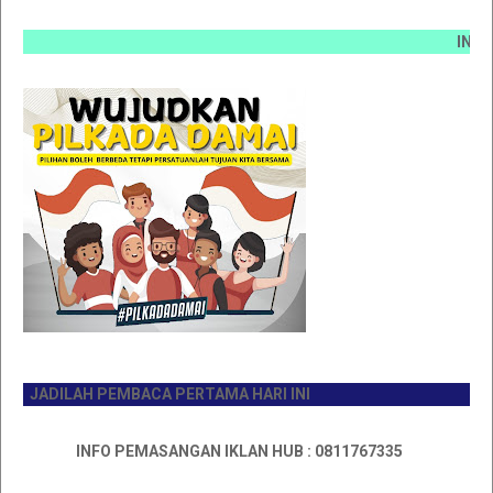
INFO PEM
JADILAH PEMBACA PERTAMA HARI INI
INFO PEMASANGAN IKLAN HUB : 0811767335