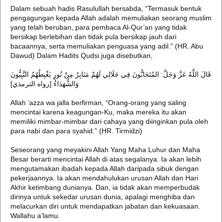
Dalam sebuah hadis Rasulullah bersabda, “Termasuk bentuk
pengagungan kepada Allah adalah memuliakan seorang muslim
yang telah beruban, para pembaca Al-Qur’an yang tidak
bersikap berlebihan dan tidak pula bersikap jauh dari
bacaannya, serta memuliakan penguasa yang adil.” (HR. Abu
Dawud) Dalam Hadits Qudsi juga disebutkan,
قَالَ اللَّهُ عَزَّ وَجَلَّ: المُتَحَابُّونَ فِي جَلَالِي لَهُمْ مَنَابِرُ مِنْ نُورٍ يَغْبِطُهُمُ النَّبِيُّونَ
وَالشُّهَدَاءُ [رواه الترمذي]
Allah ‘azza wa jalla berfirman, “Orang-orang yang saling
mencintai karena keagungan-Ku, maka mereka itu akan
memiliki mimbar-mimbar dari cahaya yang diinginkan pula oleh
para nabi dan para syahid.” (HR. Tirmidzi)
Seseorang yang meyakini Allah Yang Maha Luhur dan Maha
Besar berarti mencintai Allah di atas segalanya. Ia akan lebih
mengutamakan ibadah kepada Allah daripada sibuk dengan
pekerjaannya. Ia akan mendahulukan urusan Allah dan Hari
Akhir ketimbang dunianya. Dan, ia tidak akan memperbudak
dirinya untuk sekedar urusan dunia, apalagi menghiba dan
melacurkan diri untuk mendapatkan jabatan dan kekuasaan.
Wallahu a’lamu.