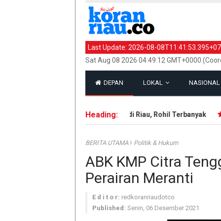
Last Update:
2026-08-08T11:41:53.395+07
Sat Aug 08 2026 04:49:12 GMT+0000 (Coord
DEPAN
LOKAL
NASIONA
Heading:
143 Hotspot Terdeteksi di Riau, Rohil Terbanyak
I
BERITA UTAMA
Politik & Hukum
ABK KMP Citra Teng
Perairan Meranti
E d i t o r:
redkoranriaudotco
Published:
Senin, 06 Desember 2021