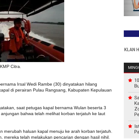
INFO PEMASANGAN IKLAN HUB : 0
KMP Citra.
MINGG
10
bernama Irsal Wedi Rambe (30) dinyatakan hilang
B
kapal di perairan Pulau Rangsang, Kabupaten Kepulauan
Sa
Ka
atakan, saat petugas kapal bernama Wulan beserta 3
Z
anjungan bahwa telah melihat korban terjatuh ke laut
P
Is
 merubah haluan kapal menuju ke arah korban terjatuh.
Pa
 mereka telah melakukan pencarian dengan hasil nihil.