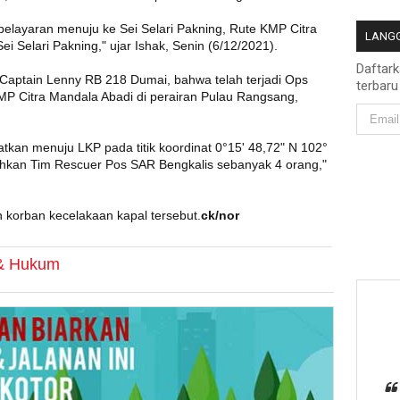
layaran menuju ke Sei Selari Pakning, Rute KMP Citra
LANGG
i Selari Pakning," ujar Ishak, Senin (6/12/2021).
Daftar
Captain Lenny RB 218 Dumai, bahwa telah terjadi Ops
terbaru
P Citra Mandala Abadi di perairan Pulau Rangsang,
kan menuju LKP pada titik koordinat 0°15' 48,72" N 102°
rahkan Tim Rescuer Pos SAR Bengkalis sebanyak 4 orang,"
n korban kecelakaan kapal tersebut.
ck/nor
 & Hukum