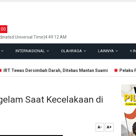
:00
inated Universal Time)4:49:12 AM
L
INTERNASIONAL
OLAHRAGA
LAINNYA
+
I
RT Tewas Dersimbah Darah, Ditebas Mantan Suami
Pelaku Pen
gelam Saat Kecelakaan di
A-
A+