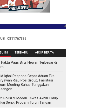
JADILAH PEMBACA PERTAMA HARI
811767335
U INI
TERBARU
ARSIP BERITA
 Fakta Paus Biru, Hewan Terbesar di
umi
id Iqbal Respons Cepat Aduan Eks
ryawan Riau Pos Group, Fasilitasi
oom Meeting Bahas Tunggakan
esangon
tri Polisi di Medan Tewas Akhiri Hidup
kai Senpi, Propam Turun Tangan