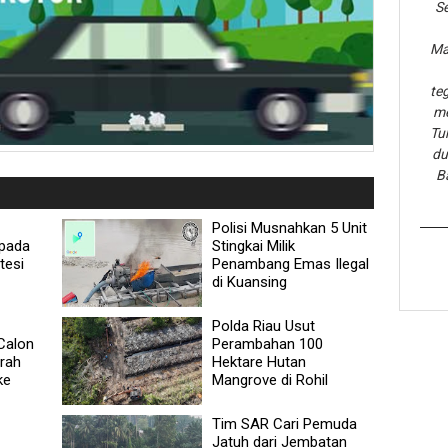
Se
Ma
te
me
Tu
du
B
Polisi Musnahkan 5 Unit
pada
Stingkai Milik
tesi
Penambang Emas Ilegal
di Kuansing
Polda Riau Usut
Calon
Perambahan 100
rah
Hektare Hutan
ke
Mangrove di Rohil
Tim SAR Cari Pemuda
Jatuh dari Jembatan