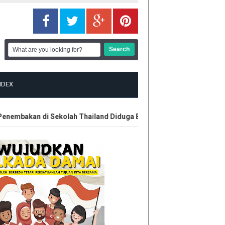
NDEX
embakan di Sekolah Thailand Diduga Belajar dari Internet
Kont