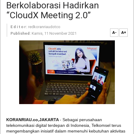
Berkolaborasi Hadirkan
“CloudX Meeting 2.0”
E d i t o r:
redkoranriaudotco
A-
A+
Published:
Kamis, 11 November 2021
KORANRIAU.co,JAKARTA
- Sebagai perusahaan
telekomunikasi digital terdepan di Indonesia, Telkomsel terus
mengembangkan inisiatif dalam memenuhi kebutuhan aktivitas