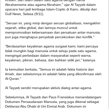
Kristen, dan Islam dalam satu agama dengan nama
Abrahamisme atau agama Abraham," ujar Al Tayyeb dalam
upacara hari jadi lembaga Islam-Coptic di Kairo, dikutip dari
Gulf News, Selasa (9/11).
"Seruan ini, yang mirip dengan seruan globalisasi, mengakhiri
sejarah, etika global, dan lainnya muncul untuk
mempromosikan kebersamaan dan persatuan antar-manusia,
pun juga menghapus penyebab percekcokan dan konflik."
"Berdasarkan keyakinan agama surgawi kami, kami percaya
tidak mungkin bagi manusia untuk setuju pada satu agama,
mengingat perbedaan dalam masyarakat seperti warna,
keyakinan, pikiran, bahasa, dan bahkan sidik jari," katanya.
Ia kemudian berkata, "Semua ini adalah fakta historis dan
ilmiah, dan sebelumnya ini adalah fakta yang dikonfirmasi oleh
Al-Quran."
Al Tayyeb sendiri merupakan aktivis dialog antar-agama.
Sebelumnya, Al Tayyeb dan Paus Fransiskus menandatangani
Dokumen Persaudaraan Manusia, yang juga dikenal sebagai
Deklarasi Abu Dhabi di Uni Emirat Arab. Dokumen ini