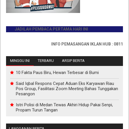
JADILAH PEMBACA PERTAMA HARI INI
INFO PEMASANGAN IKLAN HUB : 0811767335
MINGGU INI
TERBARU
ARSIP BERITA
10 Fakta Paus Biru, Hewan Terbesar di Bumi
Said Iqbal Respons Cepat Aduan Eks Karyawan Riau
Pos Group, Fasilitasi Zoom Meeting Bahas Tunggakan
Pesangon
Istri Polisi di Medan Tewas Akhiri Hidup Pakai Senpi,
Propam Turun Tangan
LANGGANAN BERITA