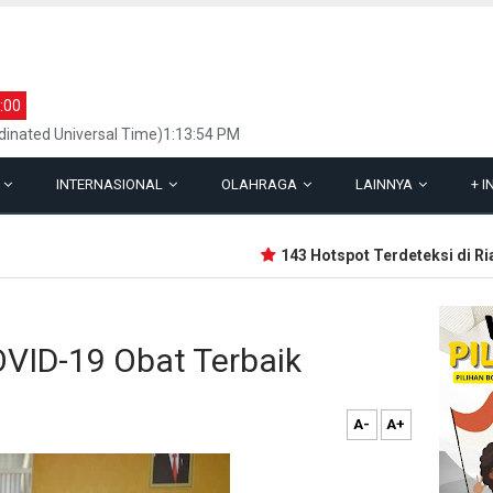
:00
inated Universal Time)1:13:54 PM
L
INTERNASIONAL
OLAHRAGA
LAINNYA
+
I
143 Hotspot Terdeteksi di Riau,
OVID-19 Obat Terbaik
A-
A+