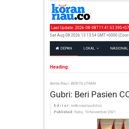
Last Update:
2026-08-08T11:41:53.395+07
Sat Aug 08 2026 13:13:54 GMT+0000 (Coord
DEPAN
LOKAL
NASIONA
Heading:
Berita Riau
BERITA UTAMA
Gubri: Beri Pasien C
E d i t o r:
redkoranriaudotco
Published:
Rabu, 10 November 2021