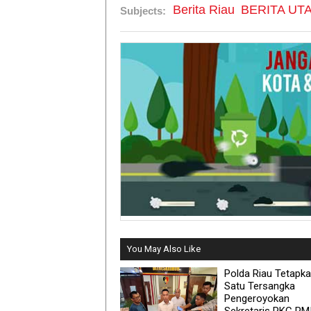
Berita Riau
BERITA UT
Subjects:
You May Also Like
Polda Riau Tetapk
Satu Tersangka
Pengeroyokan
Sekretaris PKC PMI