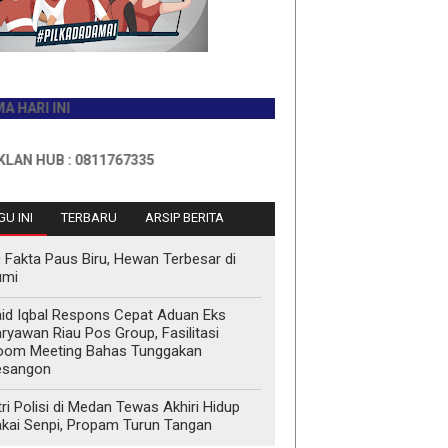
 INI
UB : 0811767335
U INI
TERBARU
ARSIP BERITA
 Fakta Paus Biru, Hewan Terbesar di
umi
id Iqbal Respons Cepat Aduan Eks
ryawan Riau Pos Group, Fasilitasi
oom Meeting Bahas Tunggakan
esangon
tri Polisi di Medan Tewas Akhiri Hidup
kai Senpi, Propam Turun Tangan