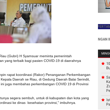
JADILAH PEMBACA PERTAMA HARI
INFO PEMASANGAN IKLAN H
MINGG
Riau (Gubri) H Syamsuar meminta pemerintah
n yang terbaik bagi pasien COVID-19 di daerahnya
10
B
mpin rapat koordinasi (Rakor) Penanganan Perkembangan
Sa
epala Daerah se Riau, di Gedung Daerah Balai Serindit,
Ka
 ini juga membahas perkembangan COVID 19 di Provinsi
Z
P
ntunya segera sembuh, untuk di kabupaten dan kota yang
Is
rdinasi ke dinas kesehatan provinsi," imbuhnya.
Pa