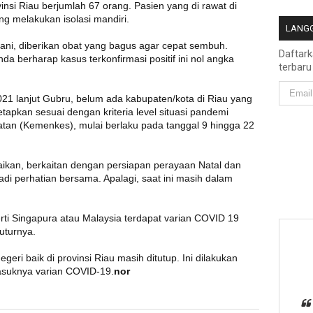
ovinsi Riau berjumlah 67 orang. Pasien yang di rawat di
g melakukan isolasi mandiri.
LANGG
ni, diberikan obat yang bagus agar cepat sembuh.
Daftar
a berharap kasus terkonfirmasi positif ini nol angka
terbaru
1 lanjut Gubru, belum ada kabupaten/kota di Riau yang
etapkan sesuai dengan kriteria level situasi pandemi
an (Kemenkes), mulai berlaku pada tanggal 9 hingga 22
ikan, berkaitan dengan persiapan perayaan Natal dan
di perhatian bersama. Apalagi, saat ini masih dalam
erti Singapura atau Malaysia terdapat varian COVID 19
uturnya.
geri baik di provinsi Riau masih ditutup. Ini dilakukan
asuknya varian COVID-19.
nor