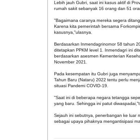
Lebih jauh Gubri, saat ini kasus aktif di Pr
rumah sakit sebanyak 16 orang dan 51 oran
"Bagaimana caranya mereka segera ditanga
Karena kita pemerintah bersama Forkompind
kasusnya,"ulasnya.
Berdasarkan Inmendagrinomor 58 tahun 202
ditetapkan PPKM level 1. Inmendagri ini dit
berdasarkan asesmen Kementerian Kesehat
November 2021.
Pada kesempatan itu Gubri juga menyampa
Tahun Baru (Nataru) 2022 tentu perlu menja
situasi Pandemi COVID-19.
"Saat ini di beberapa negara tetangga sep
yang baru. Sehingga ini patut diwaspadai,"t
Sejauh ini sebutnya, penerbangan ke luar ne
sebagai upaya pihaknya mengantisipasi m