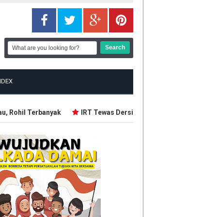
NDEX
 Rohil Terbanyak
IRT Tewas Dersimbah Darah, Ditebas Mantan