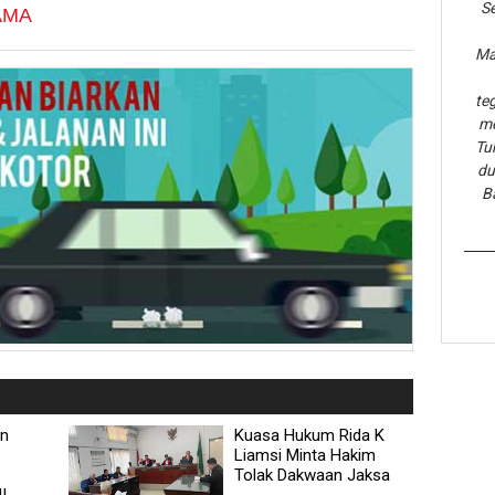
Se
AMA
Ma
te
me
Tu
du
B
an
Kuasa Hukum Rida K
Liamsi Minta Hakim
Tolak Dakwaan Jaksa
I