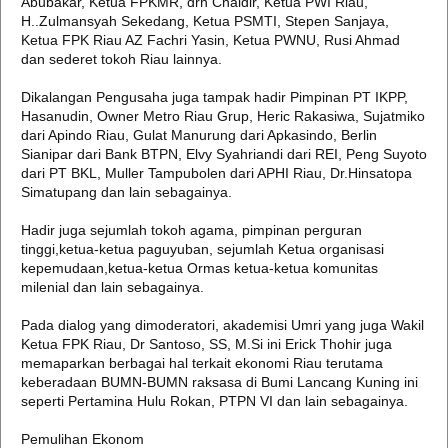
Abubakar, Ketua FPKMR, drh Chaidir, Ketua PWI Riau,
H..Zulmansyah Sekedang, Ketua PSMTI, Stepen Sanjaya,
Ketua FPK Riau AZ Fachri Yasin, Ketua PWNU, Rusi Ahmad
dan sederet tokoh Riau lainnya.
Dikalangan Pengusaha juga tampak hadir Pimpinan PT IKPP,
Hasanudin, Owner Metro Riau Grup, Heric Rakasiwa, Sujatmiko
dari Apindo Riau, Gulat Manurung dari Apkasindo, Berlin
Sianipar dari Bank BTPN, Elvy Syahriandi dari REI, Peng Suyoto
dari PT BKL, Muller Tampubolen dari APHI Riau, Dr.Hinsatopa
Simatupang dan lain sebagainya.
Hadir juga sejumlah tokoh agama, pimpinan perguran
tinggi,ketua-ketua paguyuban, sejumlah Ketua organisasi
kepemudaan,ketua-ketua Ormas ketua-ketua komunitas
milenial dan lain sebagainya.
Pada dialog yang dimoderatori, akademisi Umri yang juga Wakil
Ketua FPK Riau, Dr Santoso, SS, M.Si ini Erick Thohir juga
memaparkan berbagai hal terkait ekonomi Riau terutama
keberadaan BUMN-BUMN raksasa di Bumi Lancang Kuning ini
seperti Pertamina Hulu Rokan, PTPN VI dan lain sebagainya.
Pemulihan Ekonom