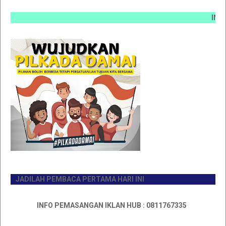
INFO PE
JADILAH PEMBACA PERTAMA HARI INI
INFO PEMASANGAN IKLAN HUB : 0811767335