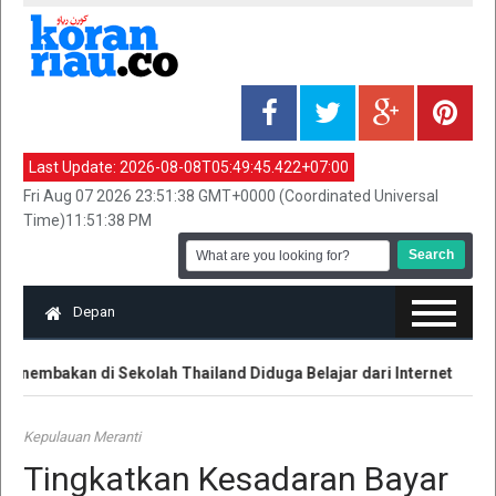
Last Update:
2026-08-08T05:49:45.422+07:00
Fri Aug 07 2026 23:51:38 GMT+0000 (Coordinated Universal
Time)11:51:38 PM
Depan
enembakan di Sekolah Thailand Diduga Belajar dari Internet
Ko
Kepulauan Meranti
Tingkatkan Kesadaran Bayar