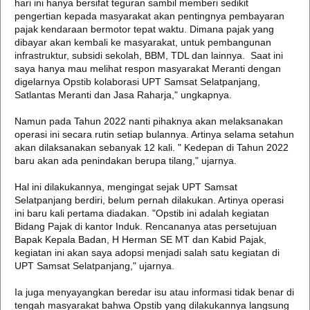
hari ini hanya bersifat teguran sambil memberi sedikit
pengertian kepada masyarakat akan pentingnya pembayaran
pajak kendaraan bermotor tepat waktu. Dimana pajak yang
dibayar akan kembali ke masyarakat, untuk pembangunan
infrastruktur, subsidi sekolah, BBM, TDL dan lainnya. Saat ini
saya hanya mau melihat respon masyarakat Meranti dengan
digelarnya Opstib kolaborasi UPT Samsat Selatpanjang,
Satlantas Meranti dan Jasa Raharja," ungkapnya.
Namun pada Tahun 2022 nanti pihaknya akan melaksanakan
operasi ini secara rutin setiap bulannya. Artinya selama setahun
akan dilaksanakan sebanyak 12 kali. " Kedepan di Tahun 2022
baru akan ada penindakan berupa tilang," ujarnya.
Hal ini dilakukannya, mengingat sejak UPT Samsat
Selatpanjang berdiri, belum pernah dilakukan. Artinya operasi
ini baru kali pertama diadakan. "Opstib ini adalah kegiatan
Bidang Pajak di kantor Induk. Rencananya atas persetujuan
Bapak Kepala Badan, H Herman SE MT dan Kabid Pajak,
kegiatan ini akan saya adopsi menjadi salah satu kegiatan di
UPT Samsat Selatpanjang," ujarnya.
Ia juga menyayangkan beredar isu atau informasi tidak benar di
tengah masyarakat bahwa Opstib yang dilakukannya langsung