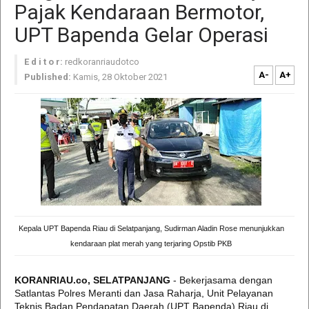
Pajak Kendaraan Bermotor,
UPT Bapenda Gelar Operasi
E d i t o r:
redkoranriaudotco
A-
A+
Published:
Kamis, 28 Oktober 2021
Kepala UPT Bapenda Riau di Selatpanjang, Sudirman Aladin Rose menunjukkan
kendaraan plat merah yang terjaring Opstib PKB
KORANRIAU.co, SELATPANJANG
- Bekerjasama dengan
Satlantas Polres Meranti dan Jasa Raharja, Unit Pelayanan
Teknis Badan Pendapatan Daerah (UPT Bapenda) Riau di