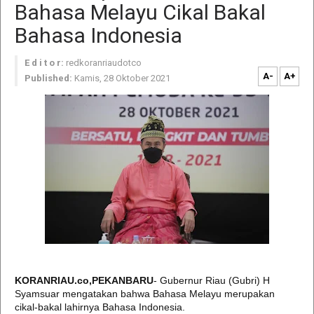
Bahasa Melayu Cikal Bakal
Bahasa Indonesia
E d i t o r:
redkoranriaudotco
A-
A+
Published:
Kamis, 28 Oktober 2021
KORANRIAU.co,PEKANBARU
- Gubernur Riau (Gubri) H
Syamsuar mengatakan bahwa Bahasa Melayu merupakan
cikal-bakal lahirnya Bahasa Indonesia.