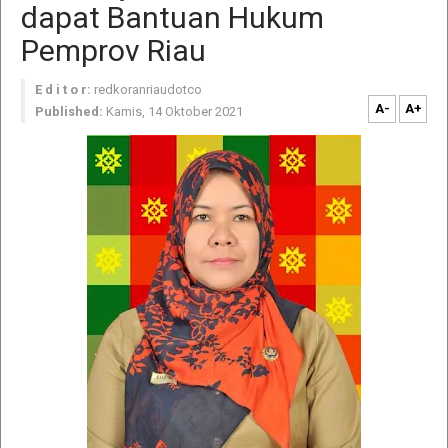
dapat Bantuan Hukum
Pemprov Riau
E d i t o r:
redkoranriaudotco
A-
A+
Published:
Kamis, 14 Oktober 2021