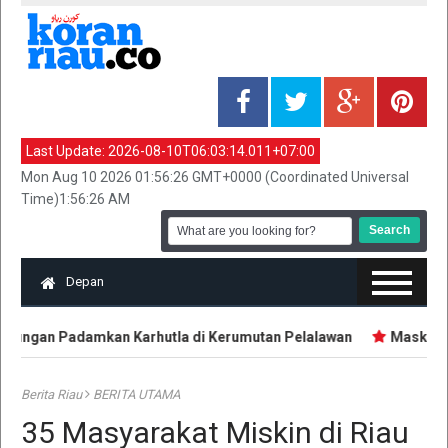
Last Update:
2026-08-10T06:03:14.011+07:00
Mon Aug 10 2026 01:56:26 GMT+0000 (Coordinated Universal
Time)1:56:26 AM
Depan
ungan Padamkan Karhutla di Kerumutan Pelalawan
Maskapai J
Berita Riau
BERITA UTAMA
35 Masyarakat Miskin di Riau