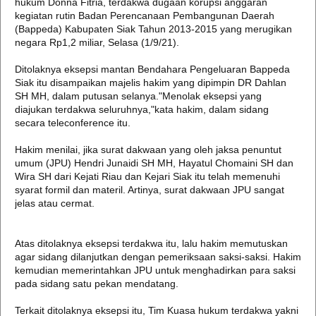
hukum Donna Fitria, terdakwa dugaan korupsi anggaran
kegiatan rutin Badan Perencanaan Pembangunan Daerah
(Bappeda) Kabupaten Siak Tahun 2013-2015 yang merugikan
negara Rp1,2 miliar, Selasa (1/9/21).
Ditolaknya eksepsi mantan Bendahara Pengeluaran Bappeda
Siak itu disampaikan majelis hakim yang dipimpin DR Dahlan
SH MH, dalam putusan selanya."Menolak eksepsi yang
diajukan terdakwa seluruhnya,"kata hakim, dalam sidang
secara teleconference itu.
Hakim menilai, jika surat dakwaan yang oleh jaksa penuntut
umum (JPU) Hendri Junaidi SH MH, Hayatul Chomaini SH dan
Wira SH dari Kejati Riau dan Kejari Siak itu telah memenuhi
syarat formil dan materil. Artinya, surat dakwaan JPU sangat
jelas atau cermat.
Atas ditolaknya eksepsi terdakwa itu, lalu hakim memutuskan
agar sidang dilanjutkan dengan pemeriksaan saksi-saksi. Hakim
kemudian memerintahkan JPU untuk menghadirkan para saksi
pada sidang satu pekan mendatang.
Terkait ditolaknya eksepsi itu, Tim Kuasa hukum terdakwa yakni