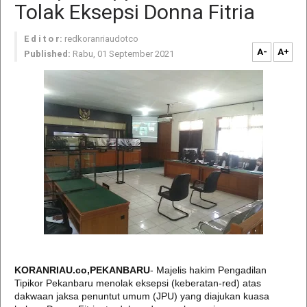
Tolak Eksepsi Donna Fitria
E d i t o r:
redkoranriaudotco
A-
A+
Published:
Rabu, 01 September 2021
KORANRIAU.co,PEKANBARU
- Majelis hakim Pengadilan
Tipikor Pekanbaru menolak eksepsi (keberatan-red) atas
dakwaan jaksa penuntut umum (JPU) yang diajukan kuasa