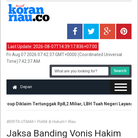
Last Update:
2026-08-07T14:39:17.836+07:00
Fri Aug 07 2026 07:42:37 GMT+0000 (Coordinated Universal
Time)7:42:37 AM
Depan
roup Diklaim Tertunggak Rp8,2 Miliar, LBH Tuah Negeri Layangka
BERITA UTAMA
Politik & Hukum
Riau
Jaksa Banding Vonis Hakim