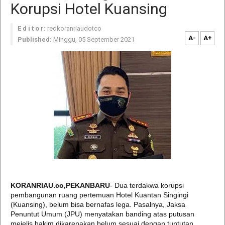
Korupsi Hotel Kuansing
E d i t o r:
redkoranriaudotco
A-
A+
Published:
Minggu, 05 September 2021
KORANRIAU.co,PEKANBARU
- Dua terdakwa korupsi
pembangunan ruang pertemuan Hotel Kuantan Singingi
(Kuansing), belum bisa bernafas lega. Pasalnya, Jaksa
Penuntut Umum (JPU) menyatakan banding atas putusan
mejelis hakim dikarenakan belum sesuai dengan tuntutan.