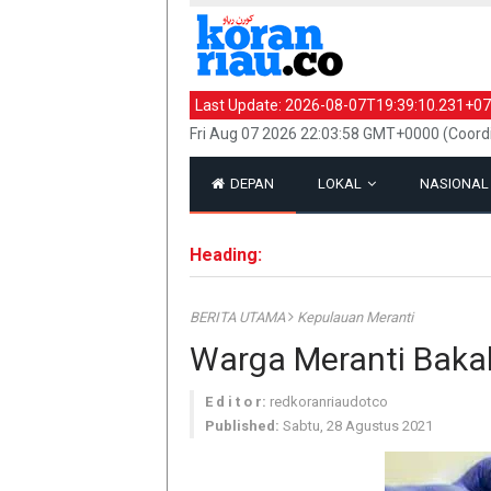
Last Update:
2026-08-07T19:39:10.231+07
Fri Aug 07 2026 22:03:58 GMT+0000 (Coord
DEPAN
LOKAL
NASIONA
Heading:
BERITA UTAMA
Kepulauan Meranti
Warga Meranti Baka
E d i t o r:
redkoranriaudotco
Published:
Sabtu, 28 Agustus 2021