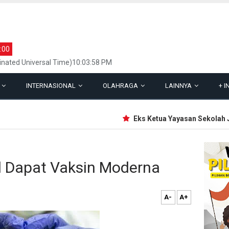
:00
inated Universal Time)10:03:58 PM
L
INTERNASIONAL
OLAHRAGA
LAINNYA
+
I
Eks Ketua Yayasan Sekolah Jaks
l Dapat Vaksin Moderna
A-
A+