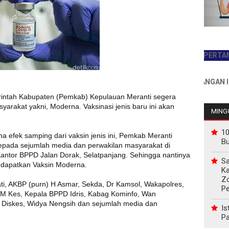
JADILAH PEMBACA PERTAMA HARI 
INFO PEMASANGAN IKLAN HU
rintah Kabupaten (Pemkab) Kepulauan Meranti segera
arakat yakni, Moderna. Vaksinasi jenis baru ini akan
MINGG
10
efek samping dari vaksin jenis ini, Pemkab Meranti
B
kepada sejumlah media dan perwakilan masyarakat di
antor BPPD Jalan Dorak, Selatpanjang. Sehingga nantinya
Sa
endapatkan Vaksin Moderna.
Ka
Z
upati, AKBP (purn) H Asmar, Sekda, Dr Kamsol, Wakapolres,
P
o M Kes, Kepala BPPD Idris, Kabag Kominfo, Wan
i Diskes, Widya Nengsih dan sejumlah media dan
Is
Pa