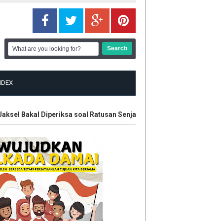
NDEX
el Bakal Diperiksa soal Ratusan Senjata
Polisi Amankan Enam