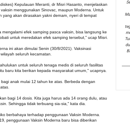
Se
diskes) Kepulauan Meranti, dr Misri Hasanto, menjelaskan
 vaksin menggunakan Sinovac, maupun Moderna. Untuk
Ma
n yang akan dirasakan yakni demam, nyeri di tempat
te
ka mengalami efek samping pasca vaksin, bisa langsung ke
me
obati untuk meredakan efek samping tersebut," ucap Misri.
Tu
du
na ini akan dimulai Senin (30/8/2021). Vaksinasi
B
 wilayah seluruh kecamatan.
ahulukan untuk seluruh tenaga medis di seluruh fasilitas
itu baru kita berikan kepada masyarakat umum," ucapnya.
n bagi anak mulai 12 tahun ke atas. Berbeda dengan
atas.
kan bagi 14 dosis. Kita juga harus ada 14 orang dulu, atau
in. Sehingga tidak terbuang sia-sia," kata dia.
resiko berbahaya terhadap penggunaan Vaksin Moderna.
-19, penggunaan Vaksin Moderna baru bisa diberikan