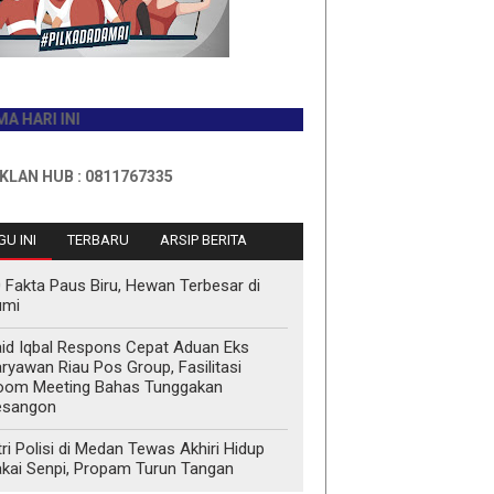
INI
B : 0811767335
U INI
TERBARU
ARSIP BERITA
 Fakta Paus Biru, Hewan Terbesar di
umi
id Iqbal Respons Cepat Aduan Eks
ryawan Riau Pos Group, Fasilitasi
oom Meeting Bahas Tunggakan
esangon
tri Polisi di Medan Tewas Akhiri Hidup
kai Senpi, Propam Turun Tangan