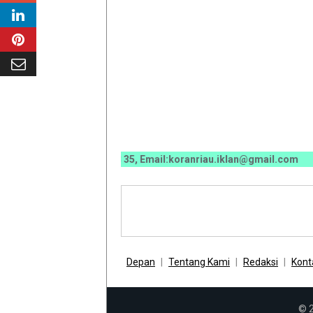
0070 / 0811 7673 35, Email:koranriau.iklan@gmail.com
Depan
Tentang Kami
Redaksi
Kont
© 2