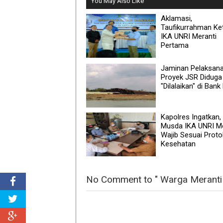
You May Also Like
Aklamasi,
Taufikurrahman Ke
IKA UNRI Meranti
Pertama
Jaminan Pelaksan
Proyek JSR Diduga
"Dilalaikan" di Bank
Kapolres Ingatkan,
Musda IKA UNRI Me
Wajib Sesuai Proto
Kesehatan
No Comment to " Warga Meranti 