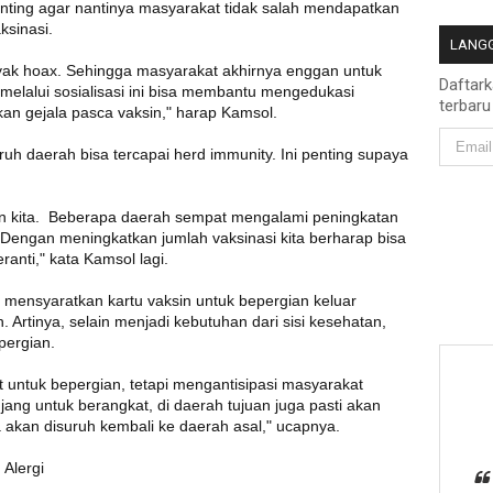
enting agar nantinya masyarakat tidak salah mendapatkan
ksinasi.
LANGG
nyak hoax. Sehingga masyarakat akhirnya enggan untuk
Daftar
melalui sosialisasi ini bisa membantu mengedukasi
terbaru
kan gejala pasca vaksin," harap Kamsol.
h daerah bisa tercapai herd immunity. Ini penting supaya
n kita. Beberapa daerah sempat mengalami peningkatan
. Dengan meningkatkan jumlah vaksinasi kita berharap bisa
anti," kata Kamsol lagi.
h mensyaratkan kartu vaksin untuk bepergian keluar
Artinya, selain menjadi kebutuhan dari sisi kesehatan,
pergian.
ntuk bepergian, tetapi mengantisipasi masyarakat
njang untuk berangkat, di daerah tujuan juga pasti akan
a akan disuruh kembali ke daerah asal," ucapnya.
Alergi