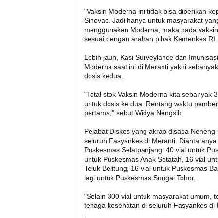
"Vaksin Moderna ini tidak bisa diberikan
Sinovac. Jadi hanya untuk masyarakat yang
menggunakan Moderna, maka pada vaksin 
sesuai dengan arahan pihak Kemenkes RI.
Lebih jauh, Kasi Surveylance dan Imunisa
Moderna saat ini di Meranti yakni sebanyak
dosis kedua.
"Total stok Vaksin Moderna kita sebanyak 30
untuk dosis ke dua. Rentang waktu pemberi
pertama," sebut Widya Nengsih.
Pejabat Diskes yang akrab disapa Neneng in
seluruh Fasyankes di Meranti. Diantaranya
Puskesmas Selatpanjang, 40 vial untuk Pusk
untuk Puskesmas Anak Setatah, 16 vial un
Teluk Belitung, 16 vial untuk Puskesmas B
lagi untuk Puskesmas Sungai Tohor.
"Selain 300 vial untuk masyarakat umum, t
tenaga kesehatan di seluruh Fasyankes di M
.