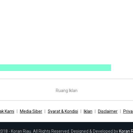
Ruang Iklan
ak Kami
Media Siber
Syarat & Kondisi
Iklan
Disclaimer
Priva
018 - Koran Riau. All Rights Reserved. Designed & Developed by
Koran 