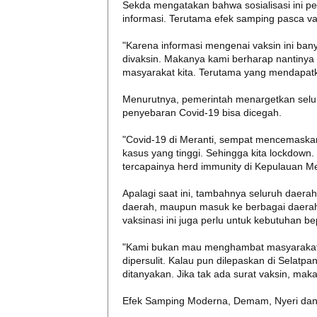
Sekda mengatakan bahwa sosialisasi ini p
informasi. Terutama efek samping pasca va
"Karena informasi mengenai vaksin ini ba
divaksin. Makanya kami berharap nantinya 
masyarakat kita. Terutama yang mendapat
Menurutnya, pemerintah menargetkan seluru
penyebaran Covid-19 bisa dicegah.
"Covid-19 di Meranti, sempat mencemaska
kasus yang tinggi. Sehingga kita lockdown
tercapainya herd immunity di Kepulauan Mer
Apalagi saat ini, tambahnya seluruh daera
daerah, maupun masuk ke berbagai daerah. 
vaksinasi ini juga perlu untuk kebutuhan be
"Kami bukan mau menghambat masyarakat u
dipersulit. Kalau pun dilepaskan di Selatpa
ditanyakan. Jika tak ada surat vaksin, mak
Efek Samping Moderna, Demam, Nyeri dan 