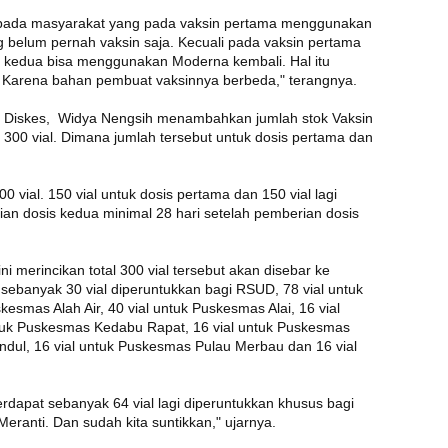
 kepada masyarakat yang pada vaksin pertama menggunakan
 belum pernah vaksin saja. Kecuali pada vaksin pertama
kedua bisa menggunakan Moderna kembali. Hal itu
 Karena bahan pembuat vaksinnya berbeda," terangnya.
si Diskes, Widya Nengsih menambahkan jumlah stok Vaksin
 300 vial. Dimana jumlah tersebut untuk dosis pertama dan
0 vial. 150 vial untuk dosis pertama dan 150 vial lagi
an dosis kedua minimal 28 hari setelah pemberian dosis
i merincikan total 300 vial tersebut akan disebar ke
 sebanyak 30 vial diperuntukkan bagi RSUD, 78 vial untuk
esmas Alah Air, 40 vial untuk Puskesmas Alai, 16 vial
tuk Puskesmas Kedabu Rapat, 16 vial untuk Puskesmas
andul, 16 vial untuk Puskesmas Pulau Merbau dan 16 vial
erdapat sebanyak 64 vial lagi diperuntukkan khusus bagi
eranti. Dan sudah kita suntikkan," ujarnya.