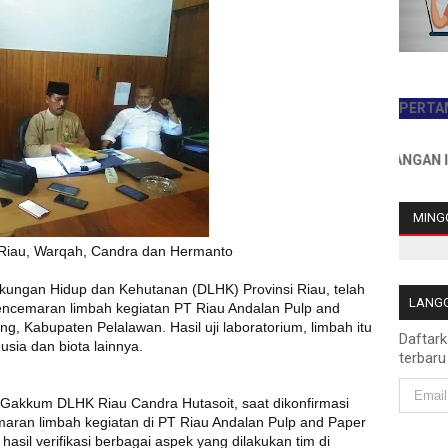
JADILAH PEMBACA PERTAMA HARI I
INFO PEMASANGAN IKLAN HUB
MINGG
 Riau, Warqah, Candra dan Hermanto
kungan Hidup dan Kehutanan (DLHK) Provinsi Riau, telah
LANGG
pencemaran limbah kegiatan PT Riau Andalan Pulp and
, Kabupaten Pelalawan. Hasil uji laboratorium, limbah itu
Daftar
sia dan biota lainnya.
terbaru
si Gakkum DLHK Riau Candra Hutasoit, saat dikonfirmasi
emaran limbah kegiatan di PT Riau Andalan Pulp and Paper
hasil verifikasi berbagai aspek yang dilakukan tim di