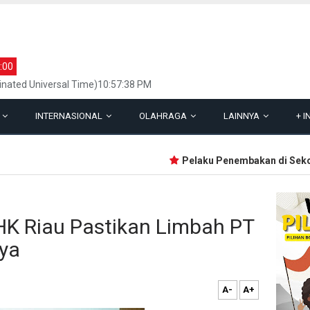
:00
inated Universal Time)10:57:38 PM
L
INTERNASIONAL
OLAHRAGA
LAINNYA
+
I
Pelaku Penembakan di Sekolah T
LHK Riau Pastikan Limbah PT
ya
A-
A+