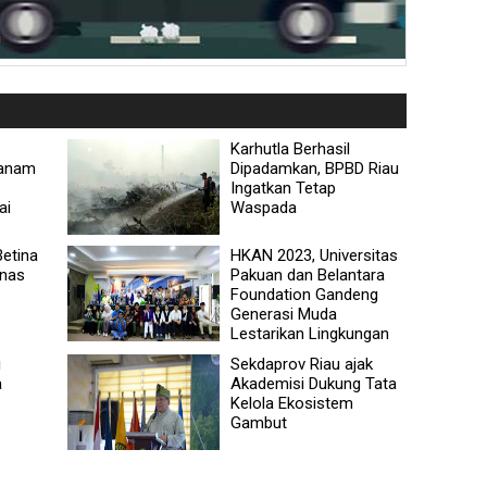
Karhutla Berhasil
Tanam
Dipadamkan, BPBD Riau
Ingatkan Tetap
ai
Waspada
Betina
HKAN 2023, Universitas
inas
Pakuan dan Belantara
Foundation Gandeng
Generasi Muda
Lestarikan Lingkungan
i
Sekdaprov Riau ajak
a
Akademisi Dukung Tata
Kelola Ekosistem
Gambut