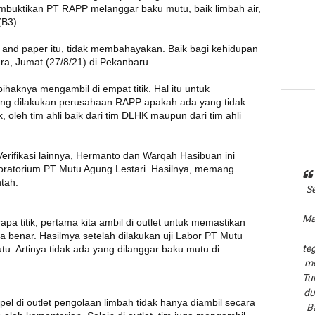
embuktikan PT RAPP melanggar baku mutu, baik limbah air,
B3).
lp and paper itu, tidak membahayakan. Baik bagi kehidupan
ra, Jumat (27/8/21) di Pekanbaru.
haknya mengambil di empat titik. Hal itu untuk
ng dilakukan perusahaan RAPP apakah ada yang tidak
oleh tim ahli baik dari tim DLHK maupun dari tim ahli
rifikasi lainnya, Hermanto dan Warqah Hasibuan ini
aboratorium PT Mutu Agung Lestari. Hasilnya, memang
tah.
Se
Ma
apa titik, pertama kita ambil di outlet untuk memastikan
 benar. Hasilmya setelah dilakukan uji Labor PT Mutu
te
u. Artinya tidak ada yang dilanggar baku mutu di
me
Tu
du
el di outlet pengolaan limbah tidak hanya diambil secara
B