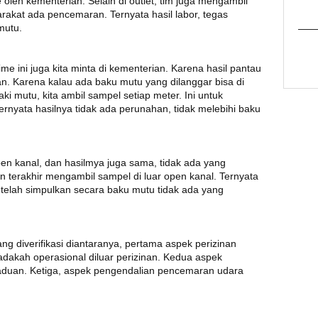
 oleh kementerian. Selain di outlet, tim juga mengambil
rakat ada pencemaran. Ternyata hasil labor, tegas
mutu.
 time ini juga kita minta di kementerian. Karena hasil pantau
ian. Karena kalau ada baku mutu yang dilanggar bisa di
 mutu, kita ambil sampel setiap meter. Ini untuk
ernyata hasilnya tidak ada perunahan, tidak melebihi baku
pen kanal, dan hasilmya juga sama, tidak ada yang
 terakhir mengambil sampel di luar open kanal. Ternyata
elah simpulkan secara baku mutu tidak ada yang
ng diverifikasi diantaranya, pertama aspek perizinan
adakah operasional diluar perizinan. Kedua aspek
aduan. Ketiga, aspek pengendalian pencemaran udara