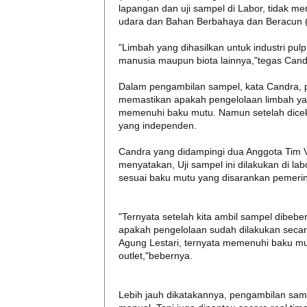
lapangan dan uji sampel di Labor, tidak m
udara dan Bahan Berbahaya dan Beracun (
"Limbah yang dihasilkan untuk industri pu
manusia maupun biota lainnya,"tegas Cand
Dalam pengambilan sampel, kata Candra, pi
memastikan apakah pengelolaan limbah ya
memenuhi baku mutu. Namun setelah dicek, 
yang independen.
Candra yang didampingi dua Anggota Tim Ve
menyatakan, Uji sampel ini dilakukan di l
sesuai baku mutu yang disarankan pemerin
"Ternyata setelah kita ambil sampel dibeber
apakah pengelolaan sudah dilakukan secara
Agung Lestari, ternyata memenuhi baku mut
outlet,"bebernya.
Lebih jauh dikatakannya, pengambilan samp