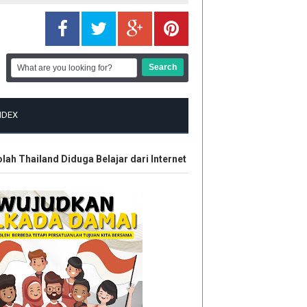
NDEX
hailand Diduga Belajar dari Internet
Kontroversi Wasit Batal