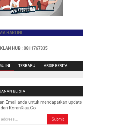
NI
 : 0811767335
U INI
TERBARU
ARSIP BERITA
ANAN BERITA
kan Email anda untuk mendapatkan update
 dari KoranRiau.Co