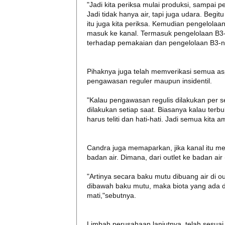
"Jadi kita periksa mulai produksi, sampai
Jadi tidak hanya air, tapi juga udara. Beg
itu juga kita periksa. Kemudian pengelola
masuk ke kanal. Termasuk pengelolaan B3-
terhadap pemakaian dan pengelolaan B3-ny
Pihaknya juga telah memverikasi semua as
pengawasan reguler maupun insidentil.
"Kalau pengawasan regulis dilakukan per s
dilakukan setiap saat. Biasanya kalau terb
harus teliti dan hati-hati. Jadi semua kita
Candra juga memaparkan, jika kanal itu m
badan air. Dimana, dari outlet ke badan ai
"Artinya secara baku mutu dibuang air di ou
dibawah baku mutu, maka biota yang ada di
mati,"sebutnya.
Limbah perusahaan lanjutnya, telah sesu