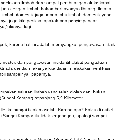
 pengelolaan limbah dan sampai pembuangan air ke kanal.
itu juga dengan limbah bahan berhayanya dibuang dimana,
an limbah domestik juga, mana tahu limbah domestik yang
nya juga kita periksa, apakah ada penyimpangan
a,"ulasnya lagi.
pek, karena hal ini adalah memyangkut pengawasan. Baik
emester, dan pengawasan insidentil akibat pengaduan
ukti ada denda, makanya kita dalam melakukan verifikasi
 ambil sampelnya,"paparnya.
erupakan saluran limbah yang telah diolah dan bukan
r (Sungai Kampar) sepanjang 5,9 Kilometer.
tlet ke sungai tidak masalah. Karena apa? Kalau di outlet
 Sungai Kampar itu tidak tergangggu, apalagi sampai
ai dengan Peraturan Menteri (Permen) LHK Nomor 5 Tahun