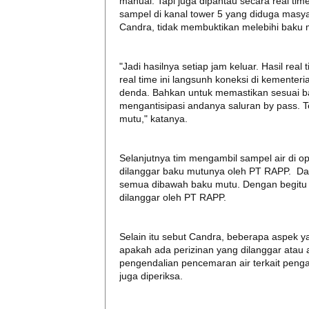
manual. Tapi juga dipantau secara real time
sampel di kanal tower 5 yang diduga masya
Candra, tidak membuktikan melebihi baku 
"Jadi hasilnya setiap jam keluar. Hasil real
real time ini langsunh koneksi di kementer
denda. Bahkan untuk memastikan sesuai baki
mengantisipasi andanya saluran by pass. T
mutu," katanya.
Selanjutnya tim mengambil sampel air di o
dilanggar baku mutunya oleh PT RAPP. Dan
semua dibawah baku mutu. Dengan begitu t
dilanggar oleh PT RAPP.
Selain itu sebut Candra, beberapa aspek ya
apakah ada perizinan yang dilanggar atau 
pengendalian pencemaran air terkait peng
juga diperiksa.