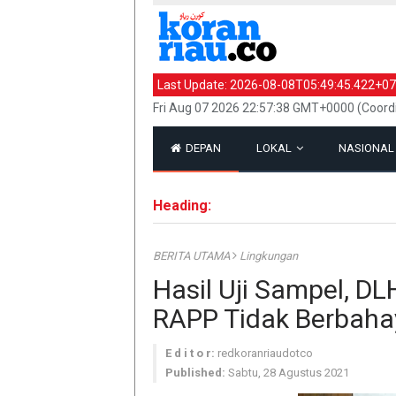
Last Update:
2026-08-08T05:49:45.422+07
Fri Aug 07 2026 22:57:38 GMT+0000 (Coord
DEPAN
LOKAL
NASIONA
Heading:
BERITA UTAMA
Lingkungan
Hasil Uji Sampel, D
RAPP Tidak Berbaha
E d i t o r:
redkoranriaudotco
Published:
Sabtu, 28 Agustus 2021