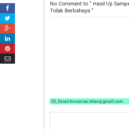
No Comment to " Hasil Uji Samp
Tidak Berbahaya "
070 / 0811 7673 35, Email:koranriau.iklan@gmail.com