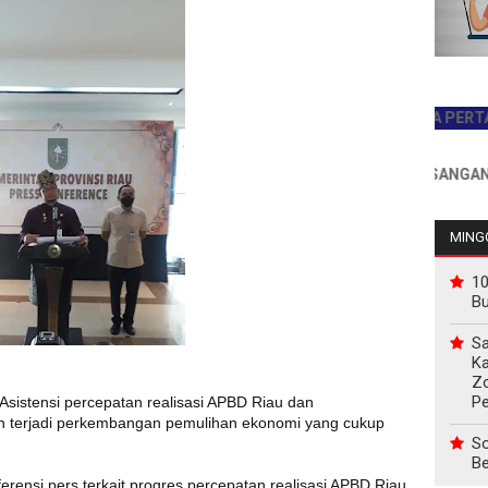
JADILAH PEMBACA PERTAMA HAR
INFO PEMASANGAN IKLAN 
MINGG
10
B
Sa
Ka
Z
P
 Asistensi percepatan realisasi APBD Riau dan
an terjadi perkembangan pemulihan ekonomi yang cukup
So
Be
ferensi pers terkait progres percepatan realisasi APBD Riau