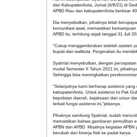
dan Kabupaten/kota, Jumat (6/8/21) di Ge
APBD Riau dan kabupaten/kota berkisar 40
Dia menyebutkan, pihaknya telah berupay
komunikasi awal, memastikan kemampuan 
APBD itu, terhitung sejak tanggal 31 Juli 20
"Cukup menggembirakan setelah asisten y
bupati dan walikota. Pergerakan itu mendek
Syahrial menyebutkan, dengan percepatan
modal Semester II Tahun 2021 ini, pihakny
Sehingga bisa meningkatkan perekonomia
"Selanjutnya kami berharap asistensi yang
kabupaten/kota. Untuk asistensi ini Pak Gu
kepolisian daerah, kejaksaan dan unsur d
terkait fungsi asistensi ini,"jelasnya.
Pihaknya sambung Syahrial, sudah menco
memastikan bahwa gambaran pemulihan eko
APBN dan APBD. Misalnya kegiatan APBN y
berubah dari kinerja fisik ke padat karya.