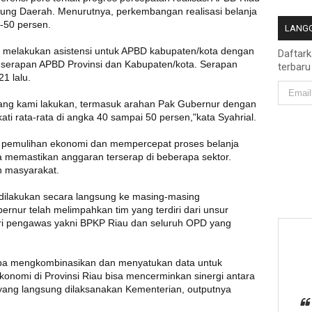
dung Daerah. Menurutnya, perkembangan realisasi belanja
-50 persen.
LANGG
a melakukan asistensi untuk APBD kabupaten/kota dengan
Daftar
serapan APBD Provinsi dan Kabupaten/kota. Serapan
terbaru
21 lalu.
ang kami lakukan, termasuk arahan Pak Gubernur dengan
ati rata-rata di angka 40 sampai 50 persen,"kata Syahrial.
 pemulihan ekonomi dan mempercepat proses belanja
a memastikan anggaran terserap di beberapa sektor.
n masyarakat.
 dilakukan secara langsung ke masing-masing
bernur telah melimpahkan tim yang terdiri dari unsur
ari pengawas yakni BPKP Riau dan seluruh OPD yang
ba mengkombinasikan dan menyatukan data untuk
nomi di Provinsi Riau bisa mencerminkan sinergi antara
ang langsung dilaksanakan Kementerian, outputnya