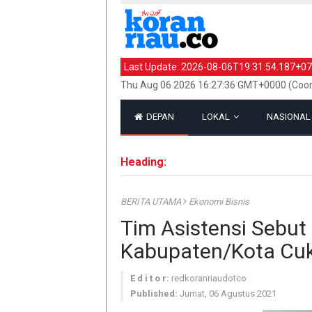
Last Update:
2026-08-06T19:31:54.187+07
Thu Aug 06 2026 16:27:36 GMT+0000 (Coor
DEPAN
LOKAL
NASIONA
Heading:
BERITA UTAMA
Ekonomi Bisnis
Tim Asistensi Sebut 
Kabupaten/Kota Cu
E d i t o r:
redkoranriaudotco
Published:
Jumat, 06 Agustus 2021