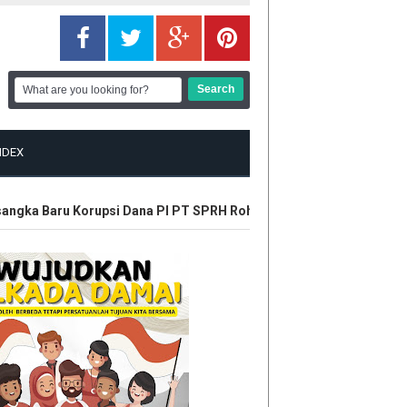
NDEX
ngka Baru Korupsi Dana PI PT SPRH Rohil
Plt Gubri Resmikan K