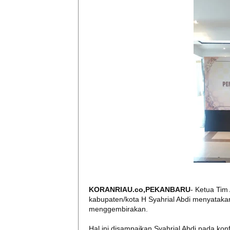
KORANRIAU.co,PEKANBARU
- Ketua Tim
kabupaten/kota H Syahrial Abdi menyatak
menggembirakan.
Hal ini disampaikan Syahrial Abdi pada kon