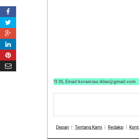
0 0070 / 0811 7673 35, Email:koranriau.iklan@gmail.com
Depan
Tentang Kami
Redaksi
Kont