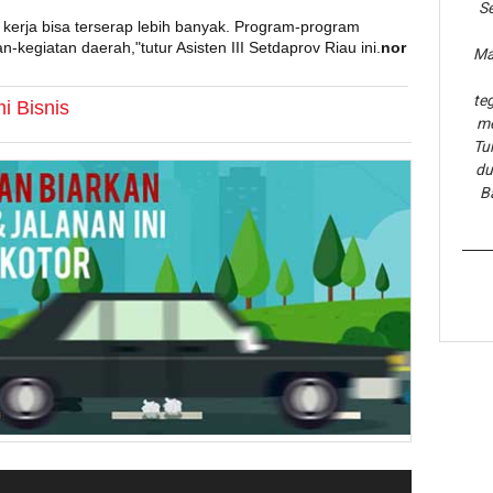
Se
kerja bisa terserap lebih banyak. Program-program
n-kegiatan daerah,"tutur Asisten III Setdaprov Riau ini.
nor
Ma
te
i Bisnis
me
Tu
du
B