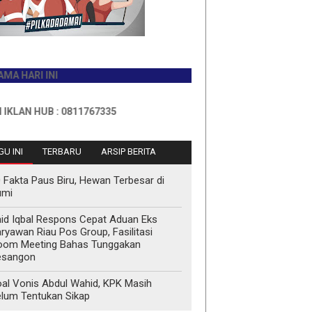
I INI
HUB : 0811767335
U INI
TERBARU
ARSIP BERITA
 Fakta Paus Biru, Hewan Terbesar di
umi
id Iqbal Respons Cepat Aduan Eks
ryawan Riau Pos Group, Fasilitasi
oom Meeting Bahas Tunggakan
esangon
al Vonis Abdul Wahid, KPK Masih
lum Tentukan Sikap