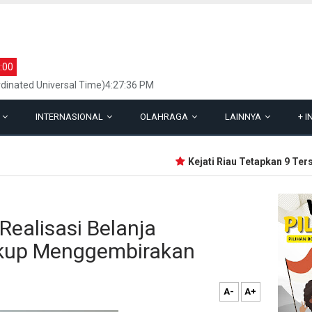
:00
dinated Universal Time)4:27:36 PM
L
INTERNASIONAL
OLAHRAGA
LAINNYA
+
I
Kejati Riau Tetapkan 9 Tersa
Realisasi Belanja
kup Menggembirakan
A-
A+