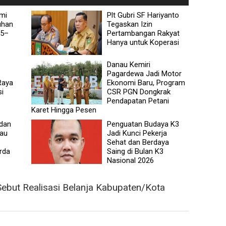
mi
Plt Gubri SF Hariyanto
uhan
Tegaskan Izin
25–
Pertambangan Rakyat
Hanya untuk Koperasi
Danau Kemiri
Pagardewa Jadi Motor
Raya
Ekonomi Baru, Program
si
CSR PGN Dongkrak
Pendapatan Petani
Karet Hingga Pesen
 dan
Penguatan Budaya K3
iau
Jadi Kunci Pekerja
Sehat dan Berdaya
rda
Saing di Bulan K3
Nasional 2026
ebut Realisasi Belanja Kabupaten/Kota