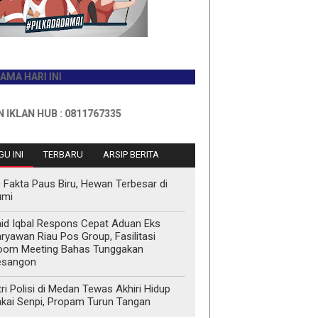
RI INI
HUB : 0811767335
U INI
TERBARU
ARSIP BERITA
 Fakta Paus Biru, Hewan Terbesar di
umi
id Iqbal Respons Cepat Aduan Eks
ryawan Riau Pos Group, Fasilitasi
oom Meeting Bahas Tunggakan
esangon
tri Polisi di Medan Tewas Akhiri Hidup
kai Senpi, Propam Turun Tangan