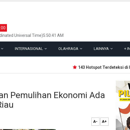
:00
inated Universal Time)5:50:41 AM
L
INTERNASIONAL
OLAHRAGA
LAINNYA
+
I
143 Hotspot Terdeteksi di Ria
ran Pemulihan Ekonomi Ada
Riau
A-
A+