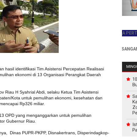
JADILAH PEMBACA PERTAMA HA
INFO PEMASANGAN IKLAN 
MINGG
n hasil identifikasi Tim Asistensi Percepatan Realisasi
lihan ekonomi di 13 Organisasi Perangkat Daerah
10
B
rov Riau H Syahrial Abdi, selaku Ketua Tim Asistensi
Sa
paten/Kota untuk pemulihan ekonomi, kesehatan dan
Ka
 mencapai Rp326 miliar.
Z
P
a 13 OPD yang menganggarkan untuk pemulihan
tor Gubernur Riau.
Is
Pa
nya, Dinas PUPR-PKPP, Disnakertrans, Disperindagkop-