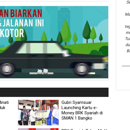
Se
Ma
te
me
Tu
du
B
inati
Gubri Syamsuar
duk
Launching Kartu e-
Money BRK Syariah di
SMAN 1 Bangko