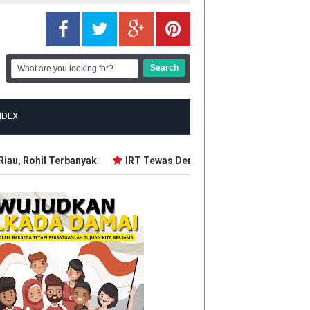
NDEX
u, Rohil Terbanyak
IRT Tewas Dersimbah Darah, Ditebas Mant