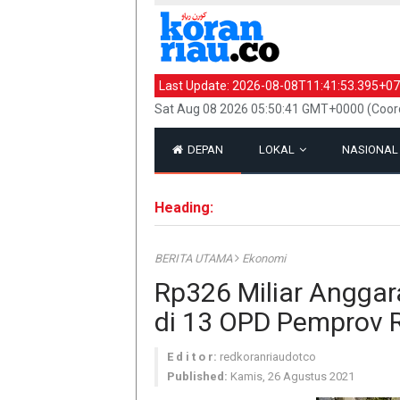
Last Update:
2026-08-08T11:41:53.395+07
Sat Aug 08 2026 05:50:41 GMT+0000 (Coord
DEPAN
LOKAL
NASIONA
Heading:
BERITA UTAMA
Ekonomi
Rp326 Miliar Angga
di 13 OPD Pemprov 
E d i t o r:
redkoranriaudotco
Published:
Kamis, 26 Agustus 2021