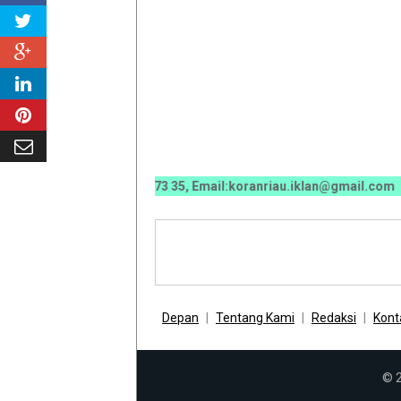
70 0070 / 0811 7673 35, Email:koranriau.iklan@gmail.com
Depan
Tentang Kami
Redaksi
Kont
© 2