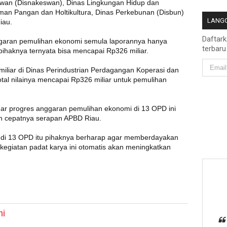
wan (Disnakeswan), Dinas Lingkungan Hidup dan
an Pangan dan Holtikultura, Dinas Perkebunan (Disbun)
LANGG
iau.
Daftar
garan pemulihan ekonomi semula laporannya hanya
terbaru
i pihaknya ternyata bisa mencapai Rp326 miliar.
iliar di Dinas Perindustrian Perdagangan Koperasi dan
total nilainya mencapai Rp326 miliar untuk pemulihan
gar progres anggaran pemulihan ekonomi di 13 OPD ini
in cepatnya serapan APBD Riau.
sik di 13 OPD itu pihaknya berharap agar memberdayakan
kegiatan padat karya ini otomatis akan meningkatkan
i