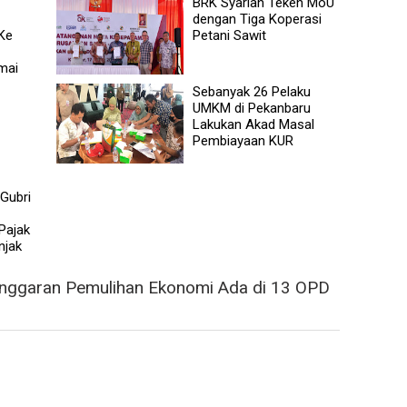
BRK Syariah Teken MoU
dengan Tiga Koperasi
 Ke
Petani Sawit
mai
Sebanyak 26 Pelaku
UMKM di Pekanbaru
Lakukan Akad Masal
Pembiayaan KUR
Gubri
Pajak
njak
Anggaran Pemulihan Ekonomi Ada di 13 OPD