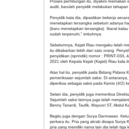
Proses perhitungan itu, diyakini memakan 
audit, barulah penyidik melakukan tahapan
Penyidik kata dia, dipastikan bekerja secar
menetapkan tersangka sebelum adanya hasi
(baru menetapkan tersangka). Ibarat kalau
sudah terpenuhi," imbuhnya.
Sebelumnya, Kejati Riau mengaku telah me
itu dikabarkan lebih dari satu orang. Penyi
penyidikan (sprindik) nomor : PRINT-03/L.4
2021 oleh Kepala Kejati (Kajati) Riau kala it
Atas hal itu, penyidik pada Bidang Pidana
pemeriksaan sejumlah saksi. Di antaranya,
diperiksa sebagai saksi pada Kamis (4/2) k
Selain dia, penyidik juga memeriksa Direk
Sejumlah saksi lainnya juga telah menjalan
Benny Tanardi, Taufik, Mayusri ST, Abdul Ka
Begitu juga dengan Surya Darmawan. Ketu
perkara itu. Pria yang akrab disapa Surya 
pria yang memiliki nama lain dia telah tiga