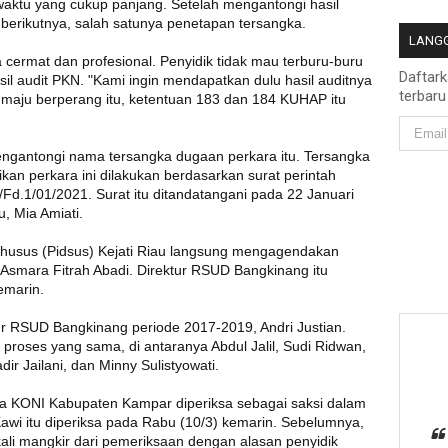
waktu yang cukup panjang. Setelah mengantongi hasil
 berikutnya, salah satunya penetapan tersangka.
LANGG
a cermat dan profesional. Penyidik tidak mau terburu-buru
Daftar
l audit PKN. "Kami ingin mendapatkan dulu hasil auditnya
terbaru
 maju berperang itu, ketentuan 183 dan 184 KUHAP itu
ngantongi nama tersangka dugaan perkara itu. Tersangka
dikan perkara ini dilakukan berdasarkan surat perintah
/Fd.1/01/2021. Surat itu ditandatangani pada 22 Januari
u, Mia Amiati.
 Khusus (Pidsus) Kejati Riau langsung mengagendakan
 Asmara Fitrah Abadi. Direktur RSUD Bangkinang itu
emarin.
tur RSUD Bangkinang periode 2017-2019, Andri Justian.
i proses yang sama, di antaranya Abdul Jalil, Sudi Ridwan,
dir Jailani, dan Minny Sulistyowati.
a KONI Kabupaten Kampar diperiksa sebagai saksi dalam
Kawi itu diperiksa pada Rabu (10/3) kemarin. Sebelumnya,
 kali mangkir dari pemeriksaan dengan alasan penyidik