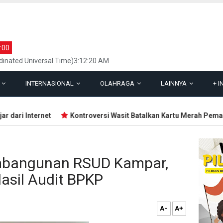
:00
inated Universal Time)3:12:20 AM
L
INTERNASIONAL
OLAHRAGA
LAINNYA
+
I
ari Internet
Kontroversi Wasit Batalkan Kartu Merah Pemain Si
mbangunan RSUD Kampar,
Hasil Audit BPKP
A-
A+