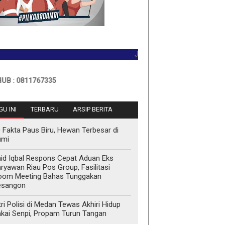
JADILAH PEMBACA PERTAMA HARI 
11767335
U INI
TERBARU
ARSIP BERITA
 Fakta Paus Biru, Hewan Terbesar di
umi
id Iqbal Respons Cepat Aduan Eks
ryawan Riau Pos Group, Fasilitasi
oom Meeting Bahas Tunggakan
esangon
tri Polisi di Medan Tewas Akhiri Hidup
kai Senpi, Propam Turun Tangan