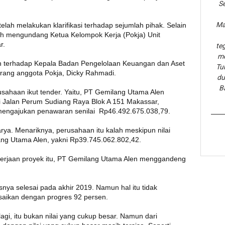
Se
Ma
telah melakukan klarifikasi terhadap sejumlah pihak. Selain
ah mengundang Ketua Kelompok Kerja (Pokja) Unit
r.
te
me
kan terhadap Kepala Badan Pengelolaan Keuangan dan Aset
Tu
ang anggota Pokja, Dicky Rahmadi.
du
B
usahaan ikut tender. Yaitu, PT Gemilang Utama Alen
i Jalan Perum Sudiang Raya Blok A 151 Makassar,
i mengajukan penawaran senilai Rp46.492.675.038,79.
ya. Menariknya, perusahaan itu kalah meskipun nilai
ng Utama Alen, yakni Rp39.745.062.802,42.
gerjaan proyek itu, PT Gemilang Utama Alen menggandeng
snya selesai pada akhir 2019. Namun hal itu tidak
aikan dengan progres 92 persen.
 lagi, itu bukan nilai yang cukup besar. Namun dari