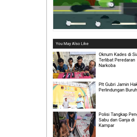
You May Also Like
Oknum Kades di Si
Terlibat Peredaran
Narkoba
Plt Gubri Jamin Ha
Perlindungan Buru
Polisi Tangkap Pe
Sabu dan Ganja di
Kampar