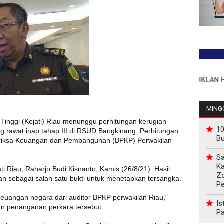
INFO PEMASANGAN IKLAN HUB : 08
MINGG
Tinggi (Kejati) Riau menunggu perhitungan kerugian
10
rawat inap tahap III di RSUD Bangkinang. Perhitungan
B
meriksa Keuangan dan Pembangunan (BPKP) Perwakilan
Sa
Ka
ti Riau, Raharjo Budi Kisnanto, Kamis (26/8/21). Hasil
Z
ikan sebagai salah satu bukti untuk menetapkan tersangka.
P
uangan negara dari auditor BPKP perwakilan Riau,"
Is
an penanganan perkara tersebut.
Pa