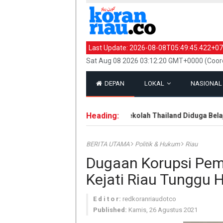
Last Update:
2026-08-08T05:49:45.422+07
Sat Aug 08 2026 03:12:20 GMT+0000 (Coord
DEPAN
LOKAL
NASIONA
Heading:
Pelaku Penembakan di Sekolah Thailand Diduga Belajar d
BERITA UTAMA
Politik & Hukum
Riau
Dugaan Korupsi Pe
Kejati Riau Tunggu 
E d i t o r:
redkoranriaudotco
Published:
Kamis, 26 Agustus 2021