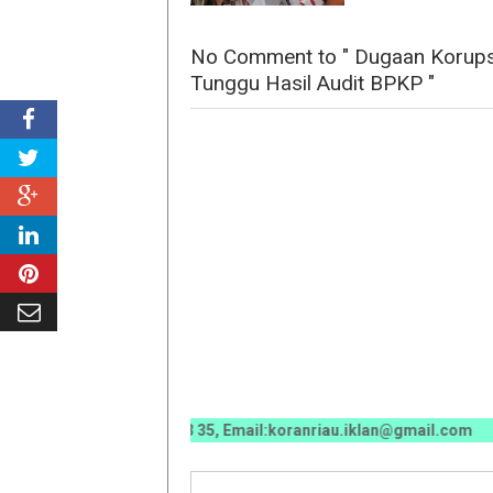
No Comment to " Dugaan Korups
Tunggu Hasil Audit BPKP "
0070 / 0811 7673 35, Email:koranriau.iklan@gmail.com