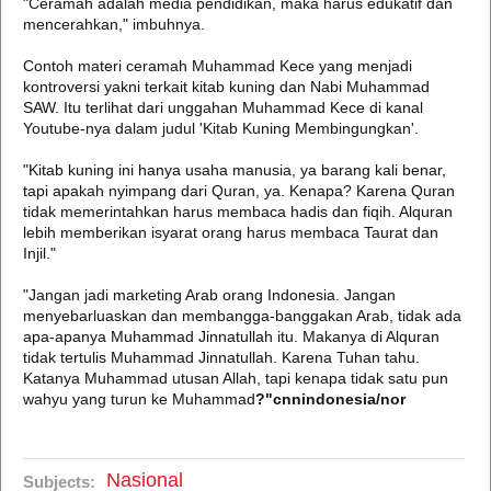
"Ceramah adalah media pendidikan, maka harus edukatif dan
mencerahkan," imbuhnya.
Contoh materi ceramah Muhammad Kece yang menjadi
kontroversi yakni terkait kitab kuning dan Nabi Muhammad
SAW. Itu terlihat dari unggahan Muhammad Kece di kanal
Youtube-nya dalam judul 'Kitab Kuning Membingungkan'.
"Kitab kuning ini hanya usaha manusia, ya barang kali benar,
tapi apakah nyimpang dari Quran, ya. Kenapa? Karena Quran
tidak memerintahkan harus membaca hadis dan fiqih. Alquran
lebih memberikan isyarat orang harus membaca Taurat dan
Injil."
"Jangan jadi marketing Arab orang Indonesia. Jangan
menyebarluaskan dan membangga-banggakan Arab, tidak ada
apa-apanya Muhammad Jinnatullah itu. Makanya di Alquran
tidak tertulis Muhammad Jinnatullah. Karena Tuhan tahu.
Katanya Muhammad utusan Allah, tapi kenapa tidak satu pun
wahyu yang turun ke Muhammad
?"cnnindonesia/nor
Nasional
Subjects: