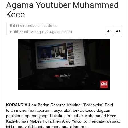
Agama Youtuber Muhammad
Kece
E d i t o r:
redkoranriaudotco
A-
A+
Published:
Minggu, 22 Agustus 2021
KORANRIAU.co
-Badan Reserse Kriminal (Bareskrim) Polri
telah menerima laporan masyarakat terkait kasus dugaan
penistaan agama yang dilakukan Youtuber Muhammad Kece.
Kadivhumas Mabes Polri, Irjen Argo Yuwono, mengatakan saat
ini tim penyelidik sedang menangani laporan.