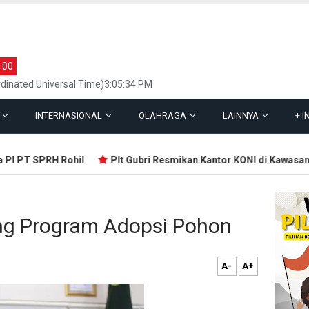
:00
dinated Universal Time)3:05:34 PM
L
INTERNASIONAL
OLAHRAGA
LAINNYA
+
I
I PT SPRH Rohil
Plt Gubri Resmikan Kantor KONI di Kawasan S
ing Program Adopsi Pohon
A-
A+