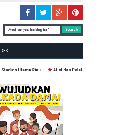
NDEX
tadion Utama Riau
Atlet dan Pelatih Demo Tuntut Bonus PON 