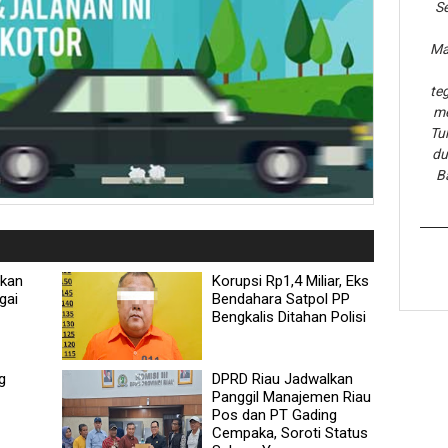
Se
Ma
te
me
Tu
du
B
hkan
Korupsi Rp1,4 Miliar, Eks
gai
Bendahara Satpol PP
Bengkalis Ditahan Polisi
g
DPRD Riau Jadwalkan
Panggil Manajemen Riau
Pos dan PT Gading
Cempaka, Soroti Status