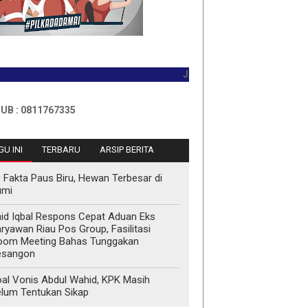
JADILAH PEMBACA PERTAMA HARI
811767335
U INI
TERBARU
ARSIP BERITA
 Fakta Paus Biru, Hewan Terbesar di
umi
id Iqbal Respons Cepat Aduan Eks
ryawan Riau Pos Group, Fasilitasi
oom Meeting Bahas Tunggakan
esangon
al Vonis Abdul Wahid, KPK Masih
lum Tentukan Sikap