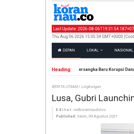
Last Update:
2026-08-06T19:31:54.187+07
Thu Aug 06 2026 15:05:34 GMT+0000 (Coor
DEPAN
LOKAL
NASIONA
Heading:
Kejati Riau Tetapkan 9 Tersangka Baru Korupsi Dana P
BERITA UTAMA
Lingkungan
Lusa, Gubri Launch
E d i t o r:
redkoranriaudotco
Published:
Senin, 09 Agustus 2021