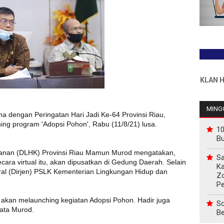
INFO PEMASANGAN IKLAN HUB : 0
MINGG
a dengan Peringatan Hari Jadi Ke-64 Provinsi Riau,
g program 'Adopsi Pohon', Rabu (11/8/21) lusa.
10
B
tanan (DLHK) Provinsi Riau Mamun Murod mengatakan,
Sa
cara virtual itu, akan dipusatkan di Gedung Daerah. Selain
Ka
endral (Dirjen) PSLK Kementerian Lingkungan Hidup dan
Z
P
r akan melaunching kegiatan Adopsi Pohon. Hadir juga
So
kata Murod.
Be