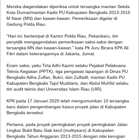
Mereka diagendakan diperiksa untuk tersangka mantan Sekda
Kota Dumai/mantan Kadis PU Kabupaten Bengkalis 2013-2015
M Nasir (MN) dan kawan-kawan. Pemeriksaan digelar di
Gedung Polda Riau.
"Hari ini, bertempat di Kantor Polda Riau, Pekanbaru, tim
penyidik mengagendakan pemeriksaan saksi-saksi dengan
tersangka MN dan kawan-kawan," kata Plt Juru Bicara KPK Ali
Fikri dalam keterangannya di Jakarta, Jumat.
Enam saksi, yaitu Tirta Adhi Kazmi selaku Pejabat Pelaksana
Teknis Kegiatan (PPTK), tiga pengawas lapangan di Dinas PU
Bengkalis Adha Zulfan, Bukri, dan Zulfadli, mantan Kadis PU
Kabupaten Bengkalis Tajul Muddaris, dan Abdul Muhfid selaku
tim audit teknis dari Universitas Islam Riau (UIR).
KPK pada 17 Januari 2020 telah mengumumkan 10 tersangka
baru dalam pengembangan kasus proyek jalan di Kabupaten
Bengkalis tersebut.
Pertama, pada proyek peningkatan proyek peningkatan Jalan
Lingkar Bukit Batu-Siak kecil (multiyears) di Kabupaten
Bengkalis Tahun Anggaran 2013-2015 dengan nilai kerugian