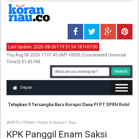
Last Update:
2026-08-06T19:31:54.187+07:00
Thu Aug 06 2026 17:01:45 GMT+0000 (Coordinated Universal
Time)5:01:45 PM
Depan
au Tetapkan 9 Tersangka Baru Korupsi Dana PI PT SPRH Rohil
P
BERITA UTAMA
Politik & Hukum
Riau
KPK Panggil Enam Saksi