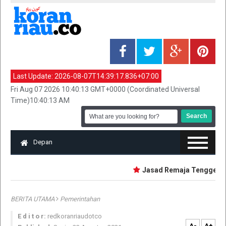
Last Update:
2026-08-07T14:39:17.836+07:00
Fri Aug 07 2026 10:40:13 GMT+0000 (Coordinated Universal
Time)10:40:13 AM
Depan
Jasad Remaja Tenggelam S
BERITA UTAMA
Pemerintahan
E d i t o r:
redkoranriaudotco
A-
A+