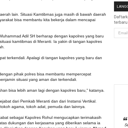
LANGG
 daerah lain. Situasi Kamtibmas juga masih di bawah daerah
Daftar
yarakat bisa membantu kita bekerja dalam mencapai
terbaru
 Muhammad Adil SH berharap dengan kapolres yang baru
ituasi kamtibmas di Meranti. Ia yakin di tangan kapolres
ah.
at terkendali. Apalagi di tangan kapolres yang baru dan
a dengan pihak polres bisa membantu mempercepat
njamin situasi yang aman dan terkendali.
an bisa lebih aman lagi dengan kapolres baru," katanya.
pejabat dari Pemkab Meranti dan dari Instansi Vertikal.
 tokoh agama, tokoh adat, pemuda dan lainnya.
njabat sebagai Kapolres Rohul mengucapkan terimakasih
 atas dukungan dan kerjasama yang diberikan selama ia
Se