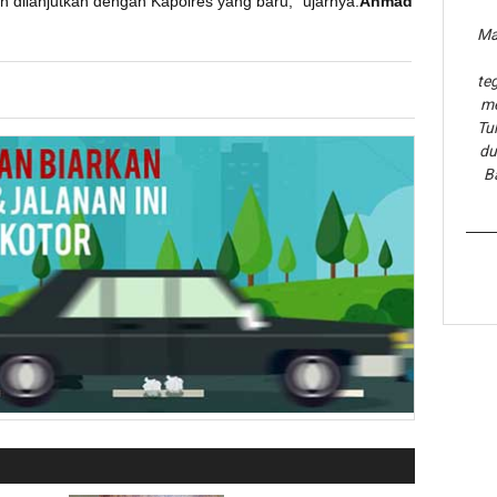
an dilanjutkan dengan Kapolres yang baru," ujarnya.
Ahmad
Ma
te
me
Tu
du
B