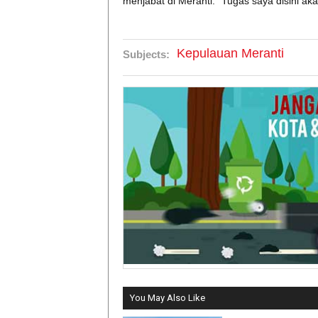
menjabat di Meranti. "Tugas saya disini ak
Kepulauan Meranti
Subjects:
You May Also Like