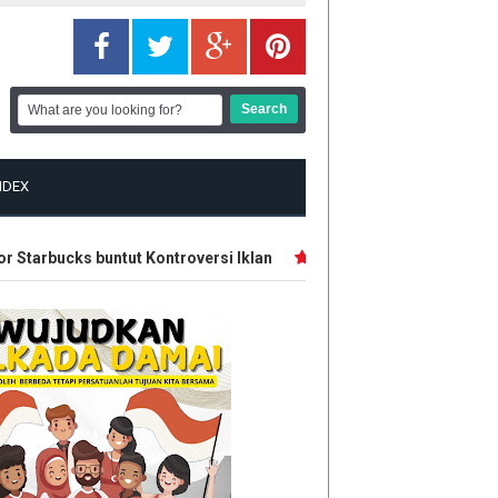
NDEX
Starbucks buntut Kontroversi Iklan
Hasil Uji Coba: Arsenal d