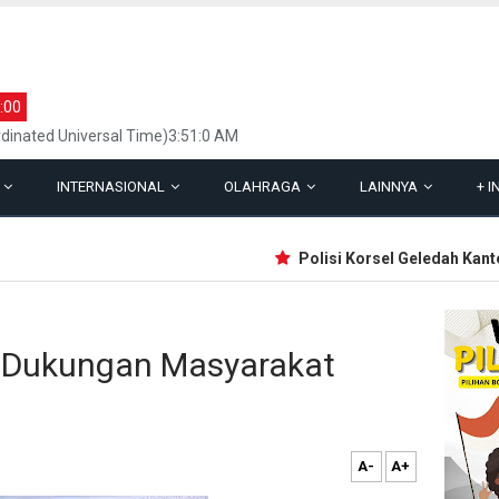
:00
dinated Universal Time)3:51:0 AM
L
INTERNASIONAL
OLAHRAGA
LAINNYA
+
I
Polisi Korsel Geledah Kantor 
a Dukungan Masyarakat
A-
A+