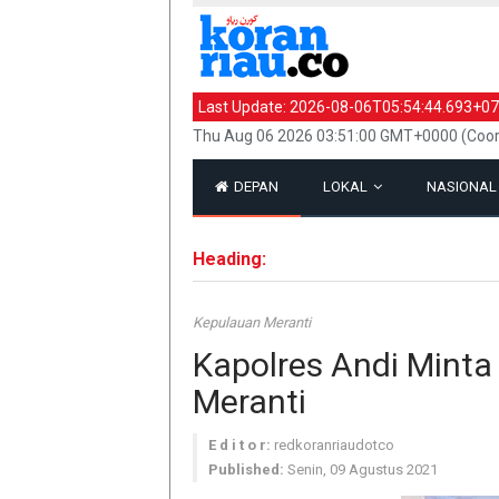
Last Update:
2026-08-06T05:54:44.693+07
Thu Aug 06 2026 03:51:00 GMT+0000 (Coor
DEPAN
LOKAL
NASIONA
Heading:
Kepulauan Meranti
Kapolres Andi Mint
Meranti
E d i t o r:
redkoranriaudotco
Published:
Senin, 09 Agustus 2021