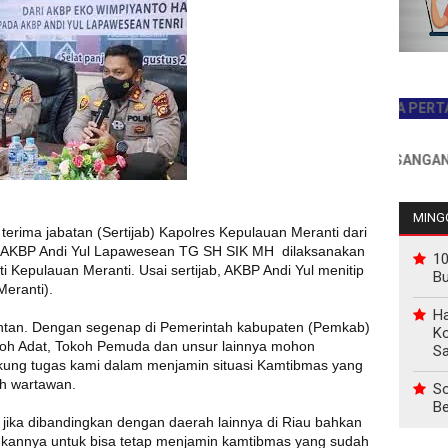
JADILAH PEMBACA PERTAMA HAR
INFO PEMASANGAN IKLAN 
MINGG
terima jabatan (Sertijab) Kapolres Kepulauan Meranti dari
a AKBP Andi Yul Lapawesean TG SH SIK MH dilaksanakan
10
i Kepulauan Meranti. Usai sertijab, AKBP Andi Yul menitip
B
Meranti).
Ha
 Jantan. Dengan segenap di Pemerintah kabupaten (Pemkab)
Ko
koh Adat, Tokoh Pemuda dan unsur lainnya mohon
Sa
ung tugas kami dalam menjamin situasi Kamtibmas yang
ah wartawan.
So
Be
jika dibandingkan dengan daerah lainnya di Riau bahkan
kannya untuk bisa tetap menjamin kamtibmas yang sudah