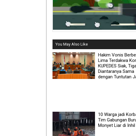
You May Also Like
Hakim Vonis Berb
Lima Terdakwa Kor
KUPEDES Siak, Tig
Diantaranya Sama
dengan Tuntutan J
10 Warga jadi Korb
Tim Gabungan Bur
Monyet Liar di Inhil