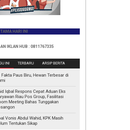
ARI INI
AN HUB : 0811767335
U INI
TERBARU
ARSIP BERITA
 Fakta Paus Biru, Hewan Terbesar di
umi
id Iqbal Respons Cepat Aduan Eks
ryawan Riau Pos Group, Fasilitasi
oom Meeting Bahas Tunggakan
esangon
al Vonis Abdul Wahid, KPK Masih
lum Tentukan Sikap