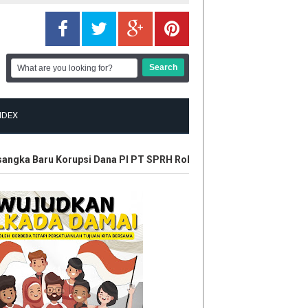
NDEX
ngka Baru Korupsi Dana PI PT SPRH Rohil
Plt Gubri Resmikan K