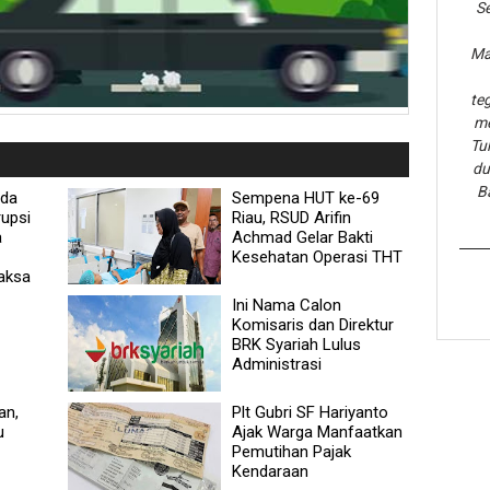
Se
Ma
te
me
Tu
du
B
eda
Sempena HUT ke-69
upsi
Riau, RSUD Arifin
a
Achmad Gelar Bakti
Kesehatan Operasi THT
aksa
Ini Nama Calon
Komisaris dan Direktur
BRK Syariah Lulus
Administrasi
an,
Plt Gubri SF Hariyanto
u
Ajak Warga Manfaatkan
Pemutihan Pajak
Kendaraan