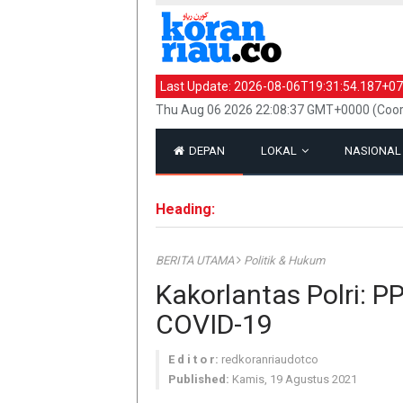
Last Update:
2026-08-06T19:31:54.187+07
Thu Aug 06 2026 22:08:37 GMT+0000 (Coor
DEPAN
LOKAL
NASIONA
Heading:
BERITA UTAMA
Politik & Hukum
Kakorlantas Polri:
COVID-19
E d i t o r:
redkoranriaudotco
Published:
Kamis, 19 Agustus 2021