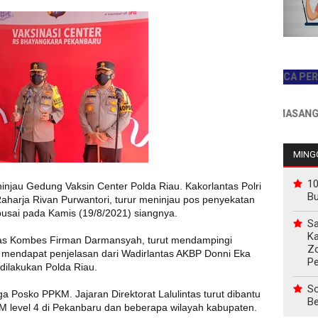
JADILAH PEMBACA PERTAMA H
INFO PEMASANGAN IKL
MINGG
10
injau Gedung Vaksin Center Polda Riau. Kakorlantas Polri
B
Raharja Rivan Purwantori, turur meninjau pos penyekatan
usai pada Kamis (19/8/2021) siangnya.
Sa
Ka
ntas Kombes Firman Darmansyah, turut mendampingi
Z
as mendapat penjelasan dari Wadirlantas AKBP Donni Eka
P
dilakukan Polda Riau.
So
 Posko PPKM. Jajaran Direktorat Lalulintas turut dibantu
Be
M level 4 di Pekanbaru dan beberapa wilayah kabupaten.