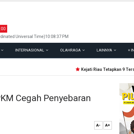
:00
dinated Universal Time)10:08:37 PM
L
INTERNASIONAL
OLAHRAGA
LAINNYA
+
I
Kejati Riau Tetapkan 9 Tersa
 PPKM Cegah Penyebaran
A-
A+