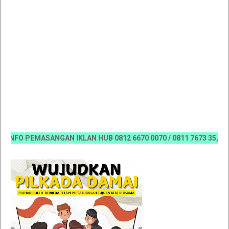
FO PEMASANGAN IKLAN HUB 0812 6670 0070 / 0811 7673 35, Email: