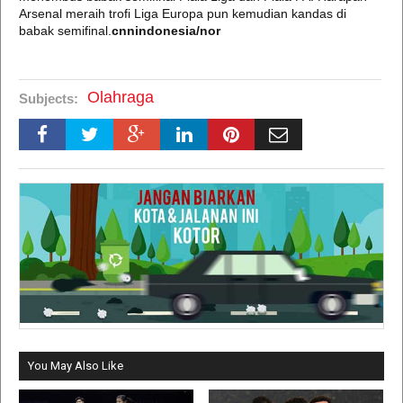
Arsenal meraih trofi Liga Europa pun kemudian kandas di
babak semifinal.
cnnindonesia/nor
Olahraga
Subjects:
You May Also Like