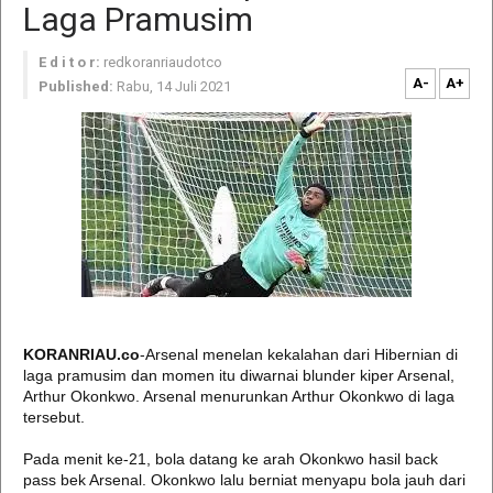
Laga Pramusim
E d i t o r:
redkoranriaudotco
A-
A+
Published:
Rabu, 14 Juli 2021
KORANRIAU.co
-Arsenal menelan kekalahan dari Hibernian di
laga pramusim dan momen itu diwarnai blunder kiper Arsenal,
Arthur Okonkwo. Arsenal menurunkan Arthur Okonkwo di laga
tersebut.
Pada menit ke-21, bola datang ke arah Okonkwo hasil back
pass bek Arsenal. Okonkwo lalu berniat menyapu bola jauh dari