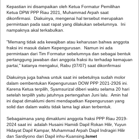
Kepastian ini disampaikan oleh Ketua Formatur Pemilihan
Ketua DPW PPP Riau 2021, Muhammad Arpah saat
dikonfirmasi. Diakuinya, mengenai hal tersebut merupakan
permintaan pada saat rapat yang dilakukan sebelumnya. Ini
nampaknya akal terkabulkan.
"Memang tidak ada kewajiban atau keharusan bahwa anggota
fraksi ini masuk dalam Kepengurusan. Namun ini ada
permintaan dari Tim Formatur sebelumnya dan sebagai bentuk
pertanggung jawaban dari anggota fraksi itu terhadap kemajuan
partai," katanya mengakui, Rabu (07/07) saat dikonfirmasi
Diakuinya juga bahwa untuk saat ini sebetulnya sudah molor
dalam oembentukan Kepengurusan DOW PPP 2021-2926 ini.
Karena Ketua terpilih, Syamsurizal diberi waktu selama 20 hari
setelah terpilih yaitu jatuhnya pertengahan Juni lalu. Amin hal
ini dapat dimaklumi demi mendapatkan Kepengurusan yang
solid dan dalam waktu tidak lama lagi akan terbentuk.
Sebagaimana yang dimaklumi anggota fraksi PPP Riau 2019-
2024 saat ini adalah Husaini Hamidi Dapil Rokan Hilir, Yuyun
Hidayat Dapil Kampar, Muhammad Arpah Dapil Indragiri Hilir
dan Sardiyono dari Dapil inhu-Kuansing
.Ismet