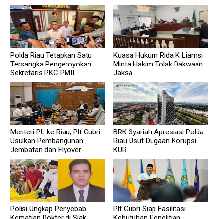
Polda Riau Tetapkan Satu
Kuasa Hukum Rida K Liamsi
Tersangka Pengeroyokan
Minta Hakim Tolak Dakwaan
Sekretaris PKC PMII
Jaksa
Menteri PU ke Riau, Plt Gubri
BRK Syariah Apresiasi Polda
Usulkan Pembangunan
Riau Usut Dugaan Korupsi
Jembatan dan Flyover
KUR
Polisi Ungkap Penyebab
Plt Gubri Siap Fasilitasi
Kematian Dokter di Siak
Kebutuhan Penelitian