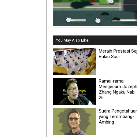
You May Also Like
Meraih Prestasi Sej
Bulan Suci
Ramai-ramai
Mengecam Jozeph
Zhang Ngaku Nabi 
26
Sudra Pengetahua
yang Terombang-
Ambing