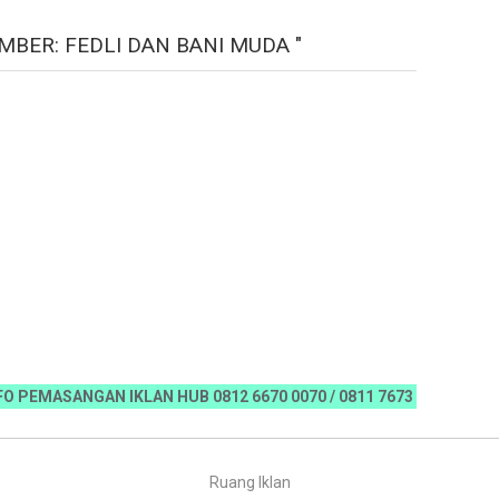
MBER: FEDLI DAN BANI MUDA "
SANGAN IKLAN HUB 0812 6670 0070 / 0811 7673 35, Email:koranria
Ruang Iklan