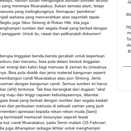
h Melayu, namun susah mengungkai sumber-sumber tertulis
Se
h yang menimpa Muaratakus, bukan semata alam, tetapi
manusia yang melingkunginya. Kemajuan ‘pemikiran’
Ma
enjadi wahana yang mencerahkan atas sejumlah tapak-
gitu juga Situs Sintong di Rokan Hilir, kita juga
te
menghampiri sumber dan segala ihwal yang berkait dengan
me
 pengganti. Untuk itu, rawat dan peliharalah dokumen!
Tu
du
B
, berupa tinggalan benda-benda gerabah untuk keperluan
 berburu dan meramu, bisa pula dalam bentuk tinggalan
r energi dan kalori bagi manusia di zaman itu (misalnya
a. Bisa pula disidik dari jenis material bangunan seperti
k membangun candi Muaratakus atau pun Sintong. Jenis
sezaman dengan bangunan candi. Semua sumber ini harus
akar (ahli) tentunya. Tak bisa berangkat dari dugaan “akal
g maju dan tinggi capaian kebudayaannya, ditandai
la ihwal yang berkait dengan sumber dan segala kaidah
kiran dan perbuatan manusia di sebuah zaman yang jauh
lu memberi apresiasi kepada rekan-rekan muda (bani)
ng berinisiatif memecah kesunyian sejarah lewat
na tua’ candi Muaratakus, pada Senin malam (15 Februari
ia juga diharapkan sebagai ikhtiar untuk menghampiri