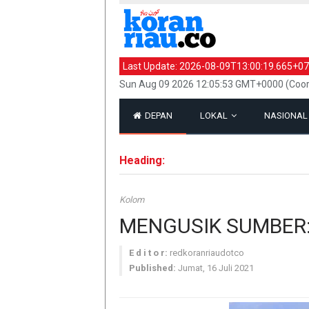
Last Update:
2026-08-09T13:00:19.665+07
Sun Aug 09 2026 12:05:53 GMT+0000 (Coor
DEPAN
LOKAL
NASIONA
Heading:
Kolom
MENGUSIK SUMBER:
E d i t o r:
redkoranriaudotco
Published:
Jumat, 16 Juli 2021