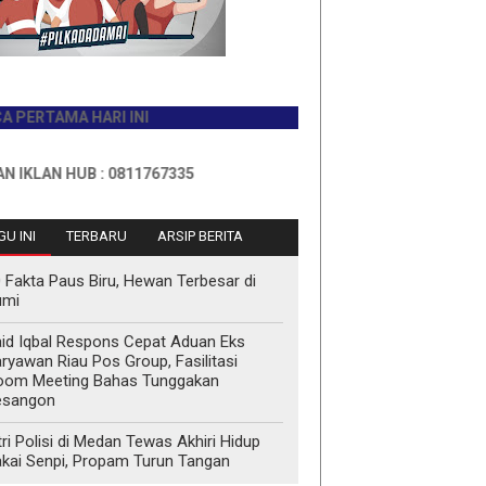
MA HARI INI
 HUB : 0811767335
U INI
TERBARU
ARSIP BERITA
 Fakta Paus Biru, Hewan Terbesar di
umi
id Iqbal Respons Cepat Aduan Eks
ryawan Riau Pos Group, Fasilitasi
oom Meeting Bahas Tunggakan
esangon
tri Polisi di Medan Tewas Akhiri Hidup
kai Senpi, Propam Turun Tangan