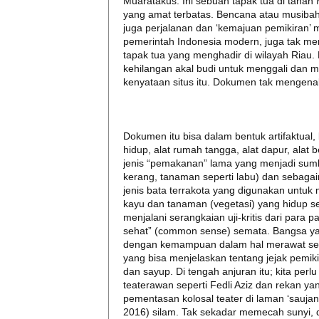
Muaratakus. Ini sebuah tapak tua di tana
yang amat terbatas. Bencana atau musiba
juga perjalanan dan ‘kemajuan pemikiran’ 
pemerintah Indonesia modern, juga tak m
tapak tua yang menghadir di wilayah Riau. Be
kehilangan akal budi untuk menggali dan 
kenyataan situs itu. Dokumen tak mengenal
Dokumen itu bisa dalam bentuk artifaktual
hidup, alat rumah tangga, alat dapur, alat
jenis “pemakanan” lama yang menjadi sumbe
kerang, tanaman seperti labu) dan sebagainy
jenis bata terrakota yang digunakan untu
kayu dan tanaman (vegetasi) yang hidup 
menjalani serangkaian uji-kritis dari para p
sehat” (common sense) semata. Bangsa yan
dengan kemampuan dalam hal merawat sega
yang bisa menjelaskan tentang jejak pemi
dan sayup. Di tengah anjuran itu; kita per
teaterawan seperti Fedli Aziz dan rekan ya
pementasan kolosal teater di laman ‘sauja
2016) silam. Tak sekadar memecah sunyi, d