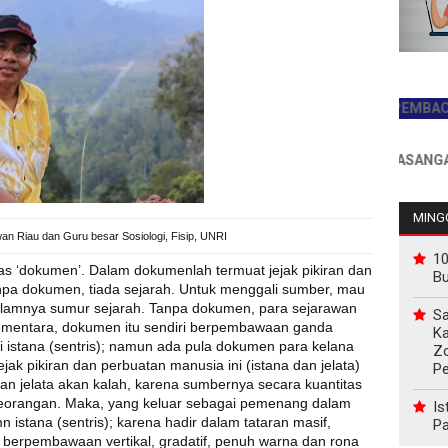
JADILAH PEMBACA PERTA
INFO PEMASANGAN IKLAN
MINGG
an Riau dan Guru besar Sosiologi, Fisip, UNRI
10
as ‘dokumen’. Dalam dokumenlah termuat jejak pikiran dan
B
npa dokumen, tiada sejarah. Untuk menggali sumber, mau
 dalamnya sumur sejarah. Tanpa dokumen, para sejarawan
Sa
Sementara, dokumen itu sendiri berpembawaan ganda
Ka
 istana (sentris); namun ada pula dokumen para kelana
Z
jak pikiran dan perbuatan manusia ini (istana dan jelata)
P
 Dan jelata akan kalah, karena sumbernya secara kuantitas
rseorangan. Maka, yang keluar sebagai pemenang dalam
Is
istana (sentris); karena hadir dalam tataran masif,
Pa
 berpembawaan vertikal, gradatif, penuh warna dan rona