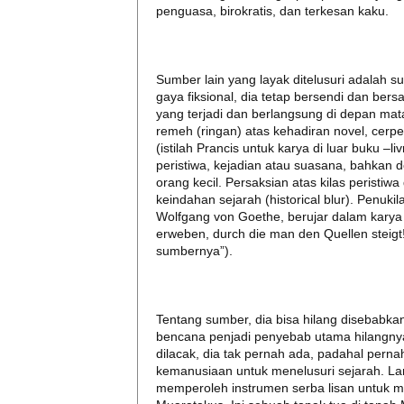
penguasa, birokratis, dan terkesan kaku.
Sumber lain yang layak ditelusuri adalah s
gaya fiksional, dia tetap bersendi dan be
yang terjadi dan berlangsung di depan mata
remeh (ringan) atas kehadiran novel, cer
(istilah Prancis untuk karya di luar buku –l
peristiwa, kejadian atau suasana, bahkan de
orang kecil. Persaksian atas kilas peristi
keindahan sejarah (historical blur). Penuk
Wolfgang von Goethe, berujar dalam karya a
erweben, durch die man den Quellen steigt
sumbernya”).
Tentang sumber, dia bisa hilang disebabka
bencana penjadi penyebab utama hilangnya 
dilacak, dia tak pernah ada, padahal pe
kemanusiaan untuk menelusuri sejarah. Lan
memperoleh instrumen serba lisan untuk me