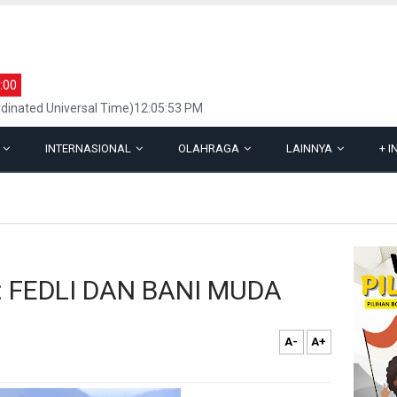
:00
dinated Universal Time)12:05:53 PM
L
INTERNASIONAL
OLAHRAGA
LAINNYA
+
I
 FEDLI DAN BANI MUDA
A-
A+