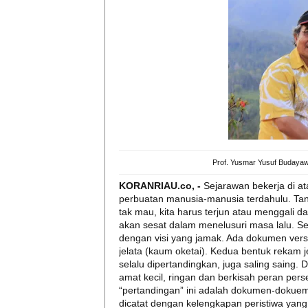
Prof. Yusmar Yusuf Budayaw
KORANRIAU.co, -
Sejarawan bekerja di at
perbuatan manusia-manusia terdahulu. Ta
tak mau, kita harus terjun atau menggali
akan sesat dalam menelusuri masa lalu. 
dengan visi yang jamak. Ada dokumen versi
jelata (kaum oketai). Kedua bentuk rekam je
selalu dipertandingkan, juga saling saing.
amat kecil, ringan dan berkisah peran pe
“pertandingan” ini adalah dokumen-dokuemn 
dicatat dengan kelengkapan peristiwa yang