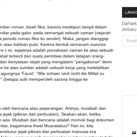
LANGG
Daftar
umber roman, kisah fiksi, karena meskipun tampil dalam
terbaru
rsandar pada galur, pada semangat sebuah zaman (sejarah
 penulis roman-fiksi itu sendiri). Maka, jangan dianggap
pen atau bahkan puisi. Karena bentuk semacam ouevres
ivre-) ini, sejatinya adalah persaksian zaman ke atas sebuah
tail terkecil dari suatu peristiwa dalam tatapan orang-
wa dan kenyataan sejati yang mengalami “pengaburan” demi
ilan ke atas sumber adalah sebuah kerja yang melelahkan.
gungnya ‘Faust’: “Wie schwer sind nicht die Mittel zu
!” (betapa sulit memperoleh sarana hingga ke
n oleh bencana atau peperangan. Artinya, musibah dan
jejak (pikiran dan perbuatan). Seakan-akan, ketika
rnah ada. Musibah dan bencana adalah momok bagi dokumen
tas, bagaimana ihwal Muaratakus? Hari ini, kita
nelusur jejak pikiran dan perbuatan manusia era