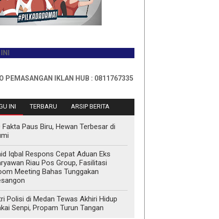
NGAN IKLAN HUB : 0811767335
U INI
TERBARU
ARSIP BERITA
 Fakta Paus Biru, Hewan Terbesar di
umi
id Iqbal Respons Cepat Aduan Eks
ryawan Riau Pos Group, Fasilitasi
oom Meeting Bahas Tunggakan
esangon
tri Polisi di Medan Tewas Akhiri Hidup
kai Senpi, Propam Turun Tangan