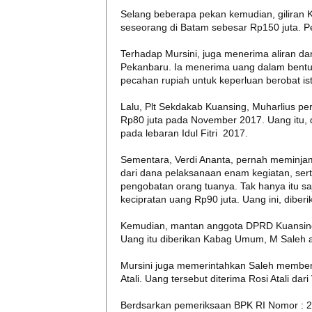
Selang beberapa pekan kemudian, gilira
seseorang di Batam sebesar Rp150 juta. Pe
Terhadap Mursini, juga menerima aliran da
Pekanbaru. Ia menerima uang dalam bentuk
pecahan rupiah untuk keperluan berobat ist
Lalu, Plt Sekdakab Kuansing, Muharlius p
Rp80 juta pada November 2017. Uang itu,
pada lebaran Idul Fitri 2017.
Sementara, Verdi Ananta, pernah meminjam
dari dana pelaksanaan enam kegiatan, ser
pengobatan orang tuanya. Tak hanya itu sa
kecipratan uang Rp90 juta. Uang ini, diberi
Kemudian, mantan anggota DPRD Kuansing 
Uang itu diberikan Kabag Umum, M Saleh at
Mursini juga memerintahkan Saleh member
Atali. Uang tersebut diterima Rosi Atali da
Berdsarkan pemeriksaan BPK RI Nomor : 28