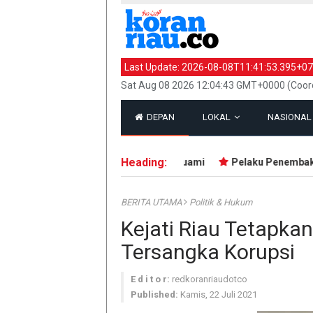
Last Update:
2026-08-08T11:41:53.395+07
Sat Aug 08 2026 12:04:43 GMT+0000 (Coord
DEPAN
LOKAL
NASIONA
Heading:
ersimbah Darah, Ditebas Mantan Suami
Pelaku Penembakan di 
BERITA UTAMA
Politik & Hukum
Kejati Riau Tetapka
Tersangka Korupsi
E d i t o r:
redkoranriaudotco
Published:
Kamis, 22 Juli 2021