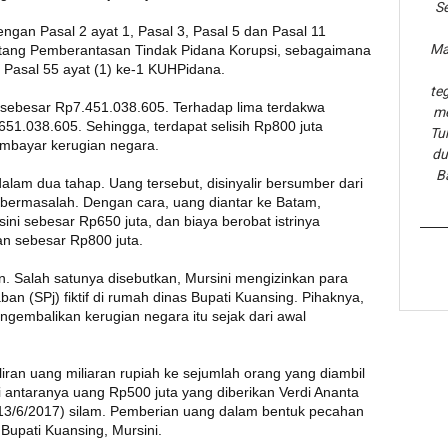
Se
ngan Pasal 2 ayat 1, Pasal 3, Pasal 5 dan Pasal 11
Ma
ang Pemberantasan Tindak Pidana Korupsi, sebagaimana
Pasal 55 ayat (1) ke-1 KUHPidana.
te
a sebesar Rp7.451.038.605. Terhadap lima terdakwa
me
51.038.605. Sehingga, terdapat selisih Rp800 juta
Tu
embayar kerugian negara.
du
B
alam dua tahap. Uang tersebut, disinyalir bersumber dari
bermasalah. Dengan cara, uang diantar ke Batam,
sini sebesar Rp650 juta, dan biaya berobat istrinya
an sebesar Rp800 juta.
an. Salah satunya disebutkan, Mursini mengizinkan para
n (SPj) fiktif di rumah dinas Bupati Kuansing. Pihaknya,
ngembalikan kerugian negara itu sejak dari awal
ran uang miliaran rupiah ke sejumlah orang yang diambil
i antaranya uang Rp500 juta yang diberikan Verdi Ananta
13/6/2017) silam. Pemberian uang dalam bentuk pecahan
 Bupati Kuansing, Mursini.