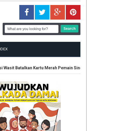
NDEX
sit Batalkan Kartu Merah Pemain Singapura di Piala AFF
Eks K