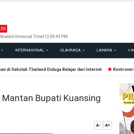
:00
inated Universal Time)12:04:43 PM
L
INTERNASIONAL
OLAHRAGA
LAINNYA
+
I
Sekolah Thailand Diduga Belajar dari Internet
Kontroversi Wa
n Mantan Bupati Kuansing
A-
A+