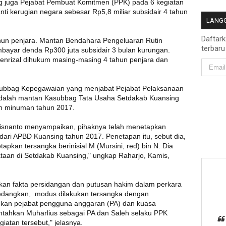
 juga Pejabat Pembuat Komitmen (PPK) pada 6 kegiatan
ti kerugian negara sebesar Rp5,8 miliar subsidair 4 tahun
LANGG
Daftar
hun penjara. Mantan Bendahara Pengeluaran Rutin
terbaru
mbayar denda Rp300 juta subsidair 3 bulan kurungan.
enrizal dihukum masing-masing 4 tahun penjara dan
subbag Kepegawaian yang menjabat Pejabat Pelaksanaan
 adalah mantan Kasubbag Tata Usaha Setdakab Kuansing
an minuman tahun 2017.
di Kisnanto menyampaikan, pihaknya telah menetapkan
ari APBD Kuansing tahun 2017. Penetapan itu, sebut dia,
apkan tersangka berinisial M (Mursini, red) bin N. Dia
taan di Setdakab Kuansing," ungkap Raharjo, Kamis,
kan fakta persidangan dan putusan hakim dalam perkara
Sedangkan, modus dilakukan tersangka dengan
ukan pejabat pengguna anggaran (PA) dan kuasa
tahkan Muharlius sebagai PA dan Saleh selaku PPK
iatan tersebut," jelasnya.