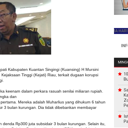
JADILAH PEMBACA PERTAMA HARI INI
INFO PEMASA
MINGG
pati Kabupaten Kuantan Singingi (Kuansing) H Mursini
10
Kejaksaan Tinggi (Kejati) Riau, terkait dugaan korupsi
B
gi.
Sa
ka keenam dalam perkara rasuah senilai miliaran rupiah.
Ka
angka dan
Z
at pertama. Mereka adalah Muharlius yang dihukum 6 tahun
P
air 3 bulan kurungan. Dia tidak dibebankan membayar
Is
Pa
 denda Rp300 juta subsidair 3 bulan kurungan. Selain itu,