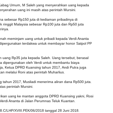
n Kabag Umum, M Saleh yang menyerahkan uang kepada
nyerahan uang ini masih atas perintah Mursini.
na sebesar Rp150 juta di kediaman pribadinya di
 ringgit Malaysia sebesar Rp100 juta dan Rp50 juta
rinya.
ernah meminjam uang untuk pribadi kepada Verdi Ananta
 dipergunakan terdakwa untuk membayar honor Satpol PP
 uang Rp35 juta kepada Saleh. Uang tersebut, berasal
ta dipergunakan oleh Verdi untuk membantu biaya
ja, Ketua DPRD Kuansing tahun 2017, Andi Putra juga
kan melalui Roni atas perintah Muharlius.
tahun 2017, Musliadi menerima aliran dana Rp500 juta.
as perintah Mursini.
ikan uang ke mantan anggota DPRD Kuansing yakni, Rosi
ri Verdi Ananta di Jalan Perumnas Teluk Kuantan.
.C/LHP/XVIII.PEK/06/2018 tanggal 28 Juni 2018.