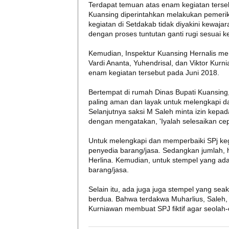
Terdapat temuan atas enam kegiatan terse
Kuansing diperintahkan melakukan pemeri
kegiatan di Setdakab tidak diyakini kewa
dengan proses tuntutan ganti rugi sesuai k
Kemudian, Inspektur Kuansing Hernalis mem
Vardi Ananta, Yuhendrisal, dan Viktor Kur
enam kegiatan tersebut pada Juni 2018.
Bertempat di rumah Dinas Bupati Kuansing
paling aman dan layak untuk melengkapi d
Selanjutnya saksi M Saleh minta izin kepa
dengan mengatakan, 'Iyalah selesaikan cep
Untuk melengkapi dan memperbaiki SPj kegi
penyedia barang/jasa. Sedangkan jumlah, h
Herlina. Kemudian, untuk stempel yang ada
barang/jasa.
Selain itu, ada juga juga stempel yang se
berdua. Bahwa terdakwa Muharlius, Saleh, H
Kurniawan membuat SPJ fiktif agar seolah-