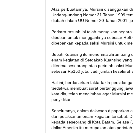
Atas perbuatannya, Mursini disanggakan de
Undang-undang Nomor 31 Tahun 1999 tent
diubah dalam UU Nomor 20 Tahun 2001, jo 
Perkara rasuah ini telah merugikan negar
dibeban untuk menggantinya sebesar Rp6.6
dibebankan kepada saksi Mursini untuk m
Bupati Kuansing itu menerima aliran uang d
enam kegiatan di Setdakab Kuansing yang 
diterima seseorang atas perintah saksi Mur
sebesar Rp150 juta. Jadi jumlah keseluruh
Hal ini, berdasarkan fakta-fakta persidang
terdakwa membuat surat pertanggung jawaba
kata dia, telah mengimbau agar Mursini me
penyidikan.
Sebelumnya, dalam dakwaan dipaparkan ali
dari pelaksanan enam kegiatan tersebut. D
kepada seseorang di Kota Batam, Selasa (
dollar Amerika itu merupakan atas perintah