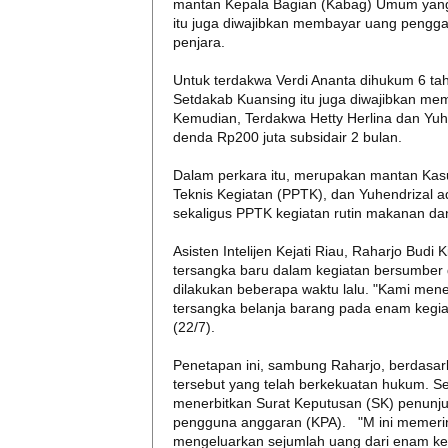
mantan Kepala Bagian (Kabag) Umum yang
itu juga diwajibkan membayar uang penggan
penjara.
Untuk terdakwa Verdi Ananta dihukum 6 ta
Setdakab Kuansing itu juga diwajibkan me
Kemudian, Terdakwa Hetty Herlina dan Yuh
denda Rp200 juta subsidair 2 bulan.
Dalam perkara itu, merupakan mantan Ka
Teknis Kegiatan (PPTK), dan Yuhendrizal
sekaligus PPTK kegiatan rutin makanan d
Asisten Intelijen Kejati Riau, Raharjo Bu
tersangka baru dalam kegiatan bersumber d
dilakukan beberapa waktu lalu. "Kami menet
tersangka belanja barang pada enam kegia
(22/7).
Penetapan ini, sambung Raharjo, berdasar
tersebut yang telah berkekuatan hukum. 
menerbitkan Surat Keputusan (SK) penunj
pengguna anggaran (KPA). "M ini memerin
mengeluarkan sejumlah uang dari enam keg