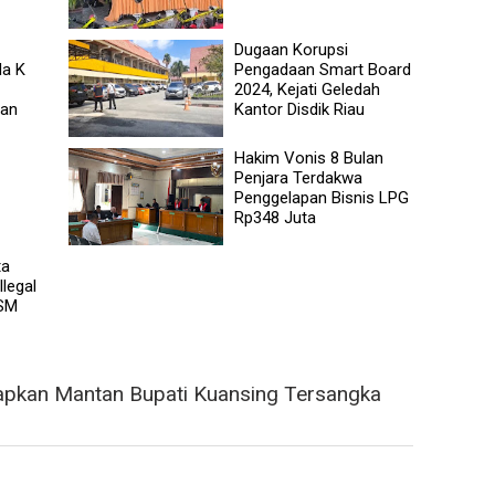
Dugaan Korupsi
da K
Pengadaan Smart Board
2024, Kejati Geledah
lan
Kantor Disdik Riau
Hakim Vonis 8 Bulan
Penjara Terdakwa
Penggelapan Bisnis LPG
Rp348 Juta
ta
llegal
 SM
tapkan Mantan Bupati Kuansing Tersangka