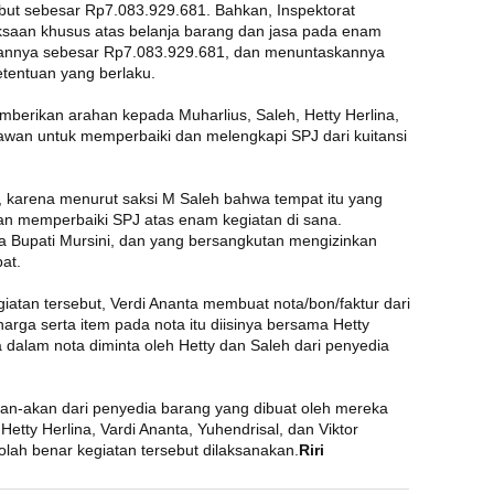
but sebesar Rp7.083.929.681. Bahkan, Inspektorat
ksaan khusus atas belanja barang dan jasa pada enam
jarannya sebesar Rp7.083.929.681, dan menuntaskannya
etentuan yang berlaku.
berikan arahan kepada Muharlius, Saleh, Hetty Herlina,
niawan untuk memperbaiki dan melengkapi SPJ dari kuitansi
, karena menurut saksi M Saleh bahwa tempat itu yang
an memperbaiki SPJ atas enam kegiatan di sana.
da Bupati Mursini, dan yang bersangkutan mengizinkan
at.
atan tersebut, Verdi Ananta membuat nota/bon/faktur dari
arga serta item pada nota itu diisinya bersama Hetty
 dalam nota diminta oleh Hetty dan Saleh dari penyedia
akan-akan dari penyedia barang yang dibuat oleh mereka
etty Herlina, Vardi Ananta, Yuhendrisal, dan Viktor
olah benar kegiatan tersebut dilaksanakan.
Riri