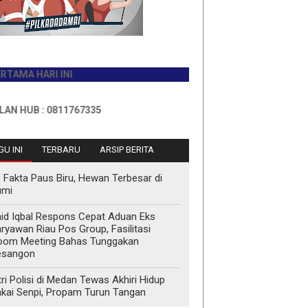
HARI INI
B : 0811767335
U INI
TERBARU
ARSIP BERITA
 Fakta Paus Biru, Hewan Terbesar di
umi
id Iqbal Respons Cepat Aduan Eks
ryawan Riau Pos Group, Fasilitasi
oom Meeting Bahas Tunggakan
esangon
tri Polisi di Medan Tewas Akhiri Hidup
kai Senpi, Propam Turun Tangan