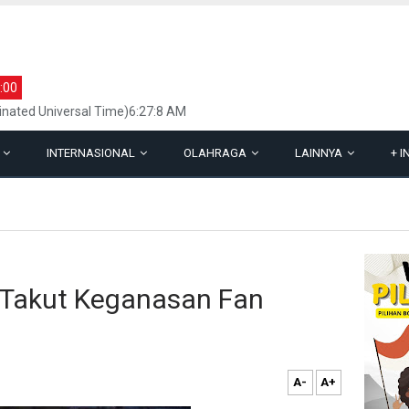
:00
inated Universal Time)6:27:8 AM
L
INTERNASIONAL
OLAHRAGA
LAINNYA
+
I
ak Takut Keganasan Fan
A-
A+