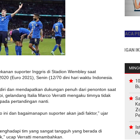
JADILAH PEMBACA PERTAMA 
INFO PEMASANGAN IKLAN HU
MINGG
 tekanan suporter Inggris di Stadion Wembley saat
020 (Euro 2021), Senin (12/70 dini hari waktu Indonesia.
10
B
endiri dan mendapatkan dukungan penuh dari penonton saat
api, gelandang Italia Marco Verratti mengaku timnya tidak
Sa
 pada pertandingan nanti.
Ka
Z
ini dan bagaimanapun suporter akan jadi faktor," ujar
P
Is
menghadapi tim yang sangat tangguh yang berada di
Pa
k," ucap Verratti menambahkan.