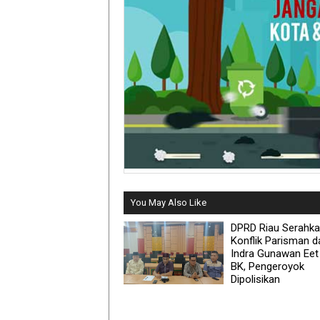
You May Also Like
DPRD Riau Serahk
Konflik Parisman d
Indra Gunawan Eet
BK, Pengeroyok
Dipolisikan