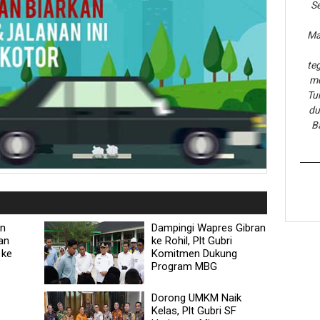
Se
Ma
te
me
Tu
du
B
an
Dampingi Wapres Gibran
an
ke Rohil, Plt Gubri
 ke
Komitmen Dukung
Program MBG
Dorong UMKM Naik
Kelas, Plt Gubri SF