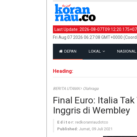
Last Update:
2026-08-07T09:12:20.175+07
Fri Aug 07 2026 06:27:08 GMT+0000 (Coord
DEPAN
LOKAL
NASIONA
Heading:
BERITA UTAMA
Olahraga
Final Euro: Italia T
Inggris di Wembley
E d i t o r:
redkoranriaudotco
Published:
Jumat, 09 Juli 2021