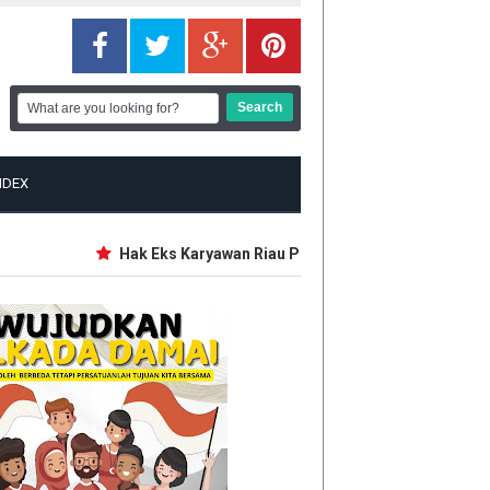
NDEX
Hak Eks Karyawan Riau Pos Group Diklaim Tertunggak