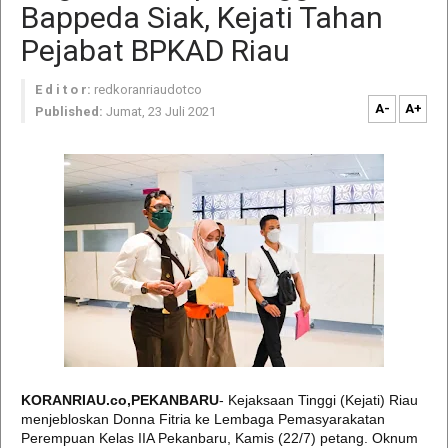
Bappeda Siak, Kejati Tahan
Pejabat BPKAD Riau
E d i t o r:
redkoranriaudotco
A-
A+
Published:
Jumat, 23 Juli 2021
KORANRIAU.co,PEKANBARU
- Kejaksaan Tinggi (Kejati) Riau
menjebloskan Donna Fitria ke Lembaga Pemasyarakatan
Perempuan Kelas IIA Pekanbaru, Kamis (22/7) petang. Oknum