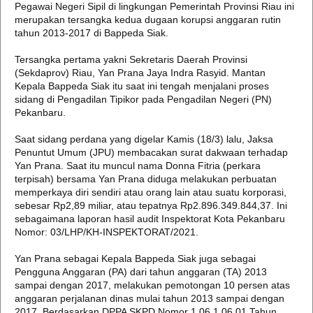
Pegawai Negeri Sipil di lingkungan Pemerintah Provinsi Riau ini
merupakan tersangka kedua dugaan korupsi anggaran rutin
tahun 2013-2017 di Bappeda Siak.
Tersangka pertama yakni Sekretaris Daerah Provinsi
(Sekdaprov) Riau, Yan Prana Jaya Indra Rasyid. Mantan
Kepala Bappeda Siak itu saat ini tengah menjalani proses
sidang di Pengadilan Tipikor pada Pengadilan Negeri (PN)
Pekanbaru.
Saat sidang perdana yang digelar Kamis (18/3) lalu, Jaksa
Penuntut Umum (JPU) membacakan surat dakwaan terhadap
Yan Prana. Saat itu muncul nama Donna Fitria (perkara
terpisah) bersama Yan Prana diduga melakukan perbuatan
memperkaya diri sendiri atau orang lain atau suatu korporasi,
sebesar Rp2,89 miliar, atau tepatnya Rp2.896.349.844,37. Ini
sebagaimana laporan hasil audit Inspektorat Kota Pekanbaru
Nomor: 03/LHP/KH-INSPEKTORAT/2021.
Yan Prana sebagai Kepala Bappeda Siak juga sebagai
Pengguna Anggaran (PA) dari tahun anggaran (TA) 2013
sampai dengan 2017, melakukan pemotongan 10 persen atas
anggaran perjalanan dinas mulai tahun 2013 sampai dengan
2017. Berdasarkan DPPA SKPD Nomor 1.06.1.06.01 Tahun