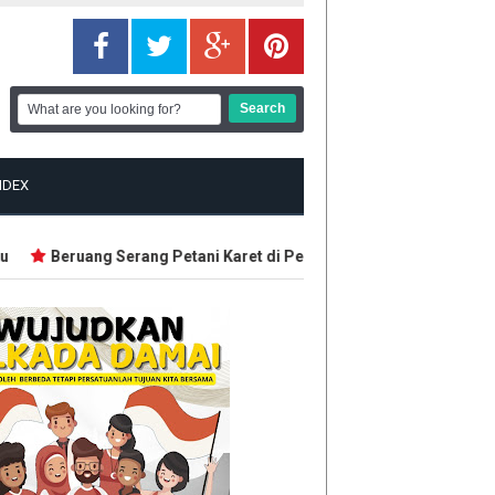
NDEX
Beruang Serang Petani Karet di Pelalawan
Polisi Korsel G