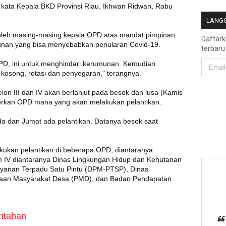
 kata Kepala BKD Provinsi Riau, Ikhwan Ridwan, Rabu
LANGG
 oleh masing-masing kepala OPD atas mandat pimpinan.
Daftar
munan yang bisa menyebabkan penularan Covid-19.
terbaru
OPD, ini untuk menghindari kerumunan. Kemudian
g kosong, rotasi dan penyegaran," terangnya.
lon III dan IV akan berlanjut pada besok dan lusa (Kamis
erkan OPD mana yang akan melakukan pelantikan.
da dan Jumat ada pelantikan. Datanya besok saat
kukan pelantikan di beberapa OPD, diantaranya
an IV diantaranya Dinas Lingkungan Hidup dan Kehutanan
yanan Terpadu Satu Pintu (DPM-PTSP), Dinas
aan Masyarakat Desa (PMD), dan Badan Pendapatan
ntahan