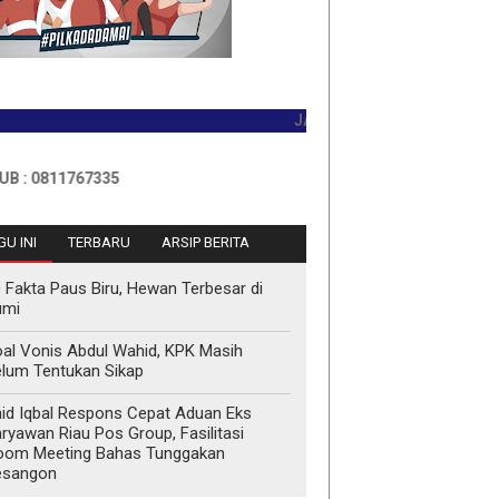
JADILAH PEMBACA PERTAMA HARI
811767335
U INI
TERBARU
ARSIP BERITA
 Fakta Paus Biru, Hewan Terbesar di
umi
al Vonis Abdul Wahid, KPK Masih
lum Tentukan Sikap
id Iqbal Respons Cepat Aduan Eks
ryawan Riau Pos Group, Fasilitasi
oom Meeting Bahas Tunggakan
esangon