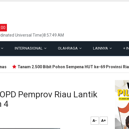
:00
dinated Universal Time)8:57:49 AM
L
INTERNASIONAL
OLAHRAGA
LAINNYA
+
I
s
Tanam 2.500 Bibit Pohon Sempena HUT ke-69 Provinsi Riau
 OPD Pemprov Riau Lantik
n 4
A-
A+