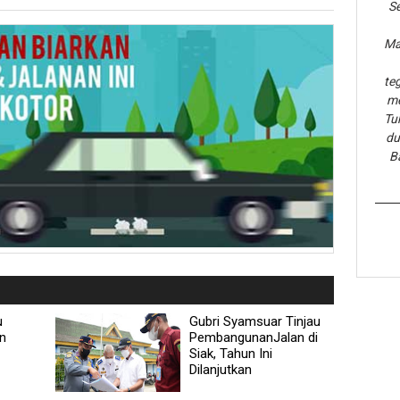
Se
Ma
te
me
Tu
du
B
u
Gubri Syamsuar Tinjau
n
PembangunanJalan di
Siak, Tahun Ini
Dilanjutkan