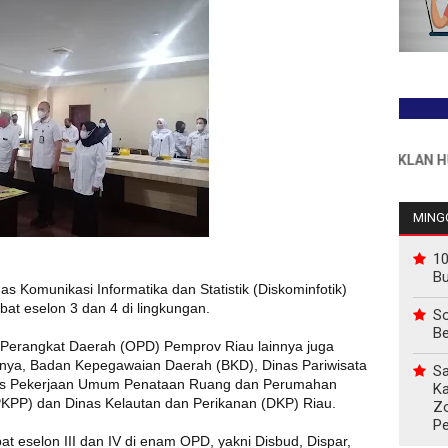
INFO PEMASANGAN IKLAN HUB : 0
MINGG
10
B
as Komunikasi Informatika dan Statistik (Diskominfotik)
bat eselon 3 dan 4 di lingkungan.
So
Be
i Perangkat Daerah (OPD) Pemprov Riau lainnya juga
anya, Badan Kepegawaian Daerah (BKD), Dinas Pariwisata
Sa
inas Pekerjaan Umum Penataan Ruang dan Perumahan
Ka
PP) dan Dinas Kelautan dan Perikanan (DKP) Riau.
Z
P
abat eselon III dan IV di enam OPD, yakni Disbud, Dispar,