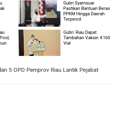
au
Gubri Syamsuar
Hak
Pastikan Bantuan Beras
PPKM Hingga Daerah
Terpencil
iau
Gubri: Riau Dapat
 Pool,
Tambahan Vaksin 4.160
sbun
Vial
dan 5 OPD Pemprov Riau Lantik Pejabat