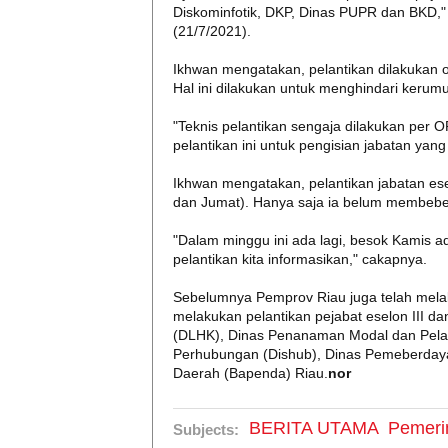
Diskominfotik, DKP, Dinas PUPR dan BKD,"
(21/7/2021).
Ikhwan mengatakan, pelantikan dilakukan
Hal ini dilakukan untuk menghindari keru
"Teknis pelantikan sengaja dilakukan per 
pelantikan ini untuk pengisian jabatan yan
Ikhwan mengatakan, pelantikan jabatan ese
dan Jumat). Hanya saja ia belum membeb
"Dalam minggu ini ada lagi, besok Kamis a
pelantikan kita informasikan," cakapnya.
Sebelumnya Pemprov Riau juga telah mela
melakukan pelantikan pejabat eselon III d
(DLHK), Dinas Penanaman Modal dan Pela
Perhubungan (Dishub), Dinas Pemeberday
Daerah (Bapenda) Riau.
nor
BERITA UTAMA
Pemeri
Subjects: