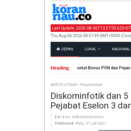
Last Update:
2026-08-06T13:57:00.623+07
Thu Aug 06 2026 08:57:49 GMT+0000 (Coor
DEPAN
LOKAL
NASIONA
Heading:
Atlet dan Pelatih Demo Tuntut Bonus PON dan Peparna
BERITA UTAMA
Pemerintahan
Diskominfotik dan 5
Pejabat Eselon 3 da
E d i t o r:
redkoranriaudotco
Published:
Rabu, 21 Juli 2021