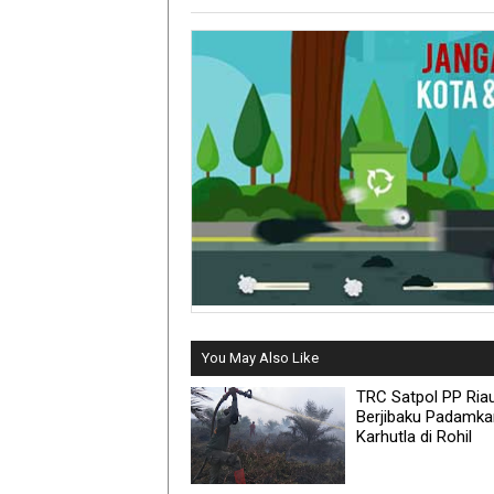
You May Also Like
TRC Satpol PP Ria
Berjibaku Padamka
Karhutla di Rohil