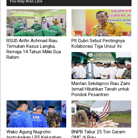
You May Also Like
RSUD Arifin Achmad Riau
Plt Gubri Sebut Pentingnya
Temukan Kasus Langka,
Kolaborasi Tiga Unsur Ini
Remaja 14 Tahun Miliki Dua
Rahim
Mantan Sekdaprov Riau Zaini
Ismail Hibahkan Tanah untuk
Pondok Pesantren
Wako Agung Nugroho
BNPB Tabur 25 Ton Garam
Instruksikan LPS Kelurahan
OMC di Riau