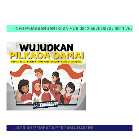
INFO PEMASANGAN IKLAN HUB 0812 6670 0070 / 0811 7673 35, E
JADILAH PEMBACA PERTAMA HARI INI