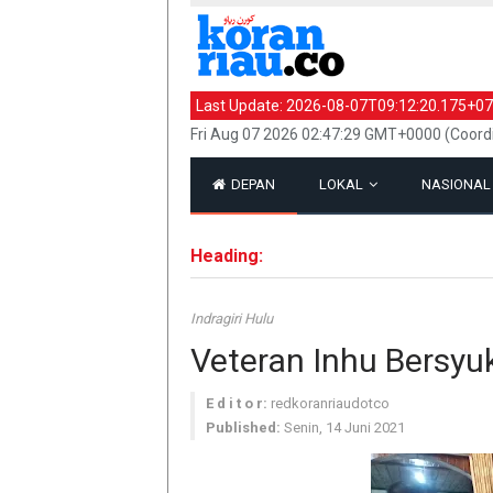
Last Update:
2026-08-07T09:12:20.175+07
Fri Aug 07 2026 02:47:29 GMT+0000 (Coord
DEPAN
LOKAL
NASIONA
Heading:
Indragiri Hulu
Veteran Inhu Bersyu
E d i t o r:
redkoranriaudotco
Published:
Senin, 14 Juni 2021