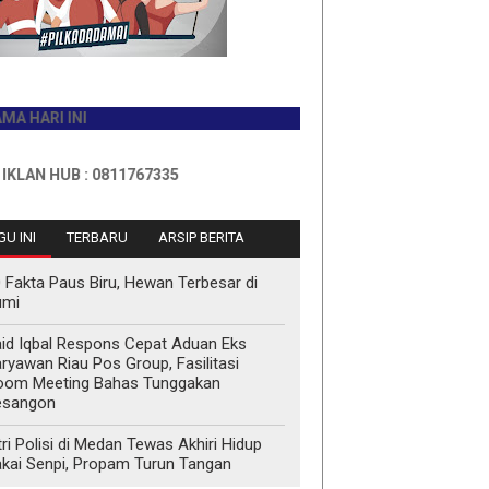
I INI
HUB : 0811767335
U INI
TERBARU
ARSIP BERITA
 Fakta Paus Biru, Hewan Terbesar di
umi
id Iqbal Respons Cepat Aduan Eks
ryawan Riau Pos Group, Fasilitasi
oom Meeting Bahas Tunggakan
esangon
tri Polisi di Medan Tewas Akhiri Hidup
kai Senpi, Propam Turun Tangan