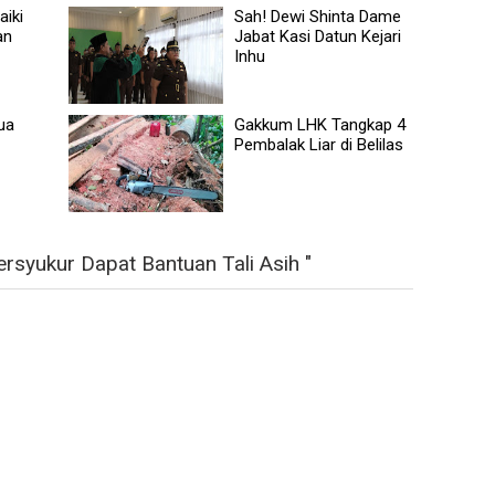
aiki
Sah! Dewi Shinta Dame
an
Jabat Kasi Datun Kejari
Inhu
ua
Gakkum LHK Tangkap 4
Pembalak Liar di Belilas
rsyukur Dapat Bantuan Tali Asih "