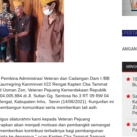
JADILAH PEMBACA PERTAMA HAR
INFO PEMASANGAN IKLAN 
MINGG
 Pembina Administrasi Veteran dan Cadangan Dam I /BB
10
eh Kaurregring Kanminvet I/22 Rengat Kapten Cba Tammat
B
d Usman Zen, Veteran Pejuang Kemerdekaan Republik
4.005.884 di Jl. Sultan Gg. Sentosa No.3 RT 09 RW 04
Sa
Ka
gat, Kabupaten Inhu, Senin (14/06/2021). Kunjunfan ini
Z
membangun komunikasi serta memberikan tali asih.
P
aligus silaturahmi kami kepada Veteran Pejuang
Is
rapkan akan menjadi motivasi dan pembangkit semangat
Pa
 memberikan kontribusi terbaiknya bagi pembangunan
cinta ke depannya," ucap Kapten Cba Tammat Samosir,