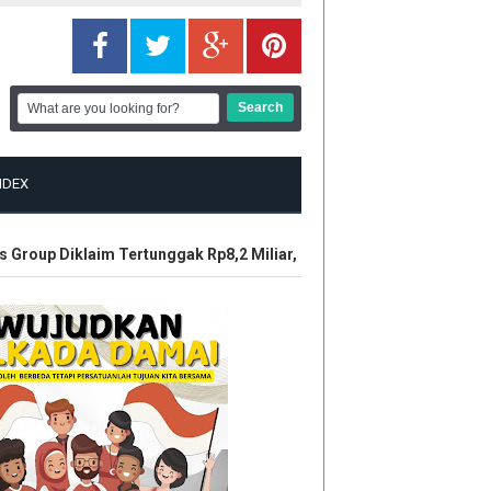
NDEX
roup Diklaim Tertunggak Rp8,2 Miliar, LBH Tuah Negeri Layangka