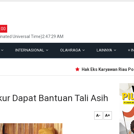
:00
inated Universal Time)2:47:29 AM
L
INTERNASIONAL
OLAHRAGA
LAINNYA
+
I
Hak Eks Karyawan Riau Pos G
kur Dapat Bantuan Tali Asih
A-
A+