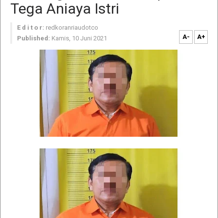
Tega Aniaya Istri
E d i t o r:
redkoranriaudotco
A-
A+
Published:
Kamis, 10 Juni 2021