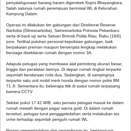
penyalahgunaan barang haram digerebek Koprs Bhayangkara.
Salah satunya rumah perempuan berinisial WL di Kelurahan
Kampung Dalam.
Operasi ini dilakukan tim gabungan dari Direktorat Reserse
Narkoba (Ditresnarkoba), Satresnarkoba Polresta Pekanbaru
serta di-back up serta Satuan Brimob Polda Riau, Rabu (16/6)
sore. Terlihat puluhan personel kepolisian gabungan, baik
berpakaian preman maupun bersenjata lengkap melakukan
bersiaga disekitaran rumah dengan nomor 3A.
Adapula petugas yang membawa alat pemotong ukuran besar,
linggis dan peralatan lainnya. Di depan rumah tingkat terparkir
sejumlah kendaraan roda dua. Sedangkan, di sampingnya
terparkir satu unit mobil merk honda dengan nomor polisi BM
71 JI. Sementara itu, beberapa titik di sudut rumah terpasang
kamera CCTV.
Sekitar pukul 17.42 WIB, satu persatu petugas masuk ke dalam
rumah mewah dengan pagar warna gold. Di dalam rumah
tersebut, petugas turut pengggeledahan serta melakukan tes
urine terhadap sejumlah penguhi rumah WL.
Proses penggeladahan dan pemeriksaan itu, berlangsung