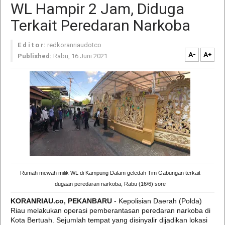
WL Hampir 2 Jam, Diduga
Terkait Peredaran Narkoba
E d i t o r:
redkoranriaudotco
A-
A+
Published:
Rabu, 16 Juni 2021
Rumah mewah milik WL di Kampung Dalam geledah Tim Gabungan terkait
dugaan peredaran narkoba, Rabu (16/6) sore
KORANRIAU.co, PEKANBARU
- Kepolisian Daerah (Polda)
Riau melakukan operasi pemberantasan peredaran narkoba di
Kota Bertuah. Sejumlah tempat yang disinyalir dijadikan lokasi